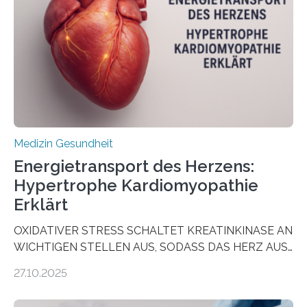
vorab zu prüfen, welche Medikamente am besten
wirken. Dabei wurde ein Eiweiß identifiziert, das künftig
als Biomarker für die Wahl der passenden Therapie
dienen könnte. Darmkrebs zählt weltweit zu den
häufigsten Krebsarten und stellt…
Medizin Gesundheit
Energietransport des Herzens:
Hypertrophe Kardiomyopathie
Erklärt
OXIDATIVER STRESS SCHALTET KREATINKINASE AN
WICHTIGEN STELLEN AUS, SODASS DAS HERZ AUS
DEM ENERGIEGLEICHGEWICHT KOMMTForschende
27.10.2025
aus dem Deutschen Zentrum für Herzinsuffizienz
zeigen in einer internationalen, multizentrischen Studie