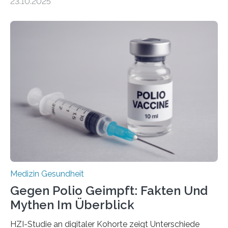
23.10.2025
Betroffenen können mit heutigen Methoden geheilt
werden. Viele müssen jedoch mit schweren
Langzeitfolgen der aggressiven Therapien leben.
Dringend benötigt werden zielgerichtete Therapien, die
nur Tumorschwachstellen angreifen und normales
Gewebe verschonen. Forschende um Daniel Merk vom
Hertie-Institut für klinische Hirnforschung am
Universitätsklinikum Tübingen haben eine solche
Schwachstelle im Erbgut einer Untergruppe des
Medulloblastoms gefunden. Die Wilhelm Sander-
Stiftung unterstützte das Projekt…
Medizin Gesundheit
Gegen Polio Geimpft: Fakten Und
Mythen Im Überblick
HZI-Studie an digitaler Kohorte zeigt Unterschiede