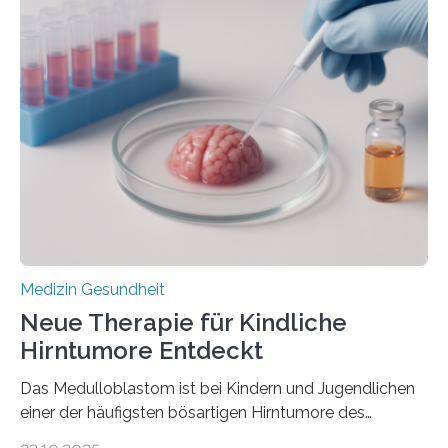
im Journal Circulation, warum der Energietransport bei
der Hypertrophen Kardiomyopathie (HCM) versagen
kann und wie sich durch eine Verringerung der
Herzbelastung und des oxidativen Stresses
Rhythmusstörungen reduzieren lassen. Würzburg. Die
hypertrophe Kardiomyopathie (HCM) ist die häufigste
erblich bedingte Herzerkrankung. Sie führt dazu, dass
sich die linke Herzkammer verdickt, der Herzmuskel zu
stark kontrahiert…
Medizin Gesundheit
Neue Therapie für Kindliche
Hirntumore Entdeckt
Das Medulloblastom ist bei Kindern und Jugendlichen
einer der häufigsten bösartigen Hirntumore des
Zentralen Nervensystems. Etwa 70 bis 80 Prozent der