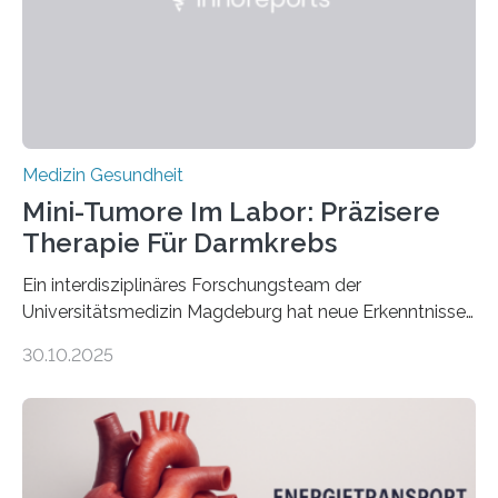
Medizin Gesundheit
Mini-Tumore Im Labor: Präzisere
Therapie Für Darmkrebs
Ein interdisziplinäres Forschungsteam der
Universitätsmedizin Magdeburg hat neue Erkenntnisse
gewonnen, wie Darmkrebs künftig individueller
30.10.2025
behandelt werden kann. In ihrer aktuellen Studie,
veröffentlicht in der Fachzeitschrift Molecular
Oncology, zeigen die Forschenden, dass Mini-Tumore
aus Gewebe von Patientinnen und Patienten –
sogenannte Organoide – genutzt werden können, um