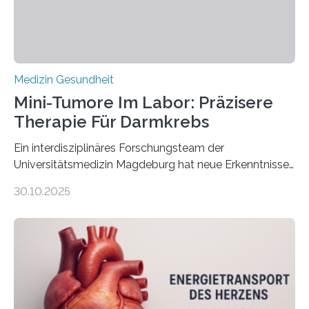
Medizin Gesundheit
Mini-Tumore Im Labor: Präzisere
Therapie Für Darmkrebs
Ein interdisziplinäres Forschungsteam der
Universitätsmedizin Magdeburg hat neue Erkenntnisse
gewonnen, wie Darmkrebs künftig individueller
30.10.2025
behandelt werden kann. In ihrer aktuellen Studie,
veröffentlicht in der Fachzeitschrift Molecular
Oncology, zeigen die Forschenden, dass Mini-Tumore
aus Gewebe von Patientinnen und Patienten –
sogenannte Organoide – genutzt werden können, um
vorab zu prüfen, welche Medikamente am besten
wirken. Dabei wurde ein Eiweiß identifiziert, das künftig