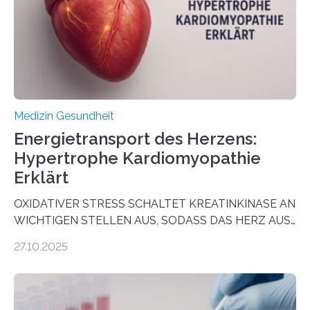
als Biomarker für die Wahl der passenden Therapie
dienen könnte. Darmkrebs zählt weltweit zu den
häufigsten Krebsarten und stellt…
Medizin Gesundheit
Energietransport des Herzens:
Hypertrophe Kardiomyopathie
Erklärt
OXIDATIVER STRESS SCHALTET KREATINKINASE AN
WICHTIGEN STELLEN AUS, SODASS DAS HERZ AUS
DEM ENERGIEGLEICHGEWICHT KOMMTForschende
27.10.2025
aus dem Deutschen Zentrum für Herzinsuffizienz
zeigen in einer internationalen, multizentrischen Studie
im Journal Circulation, warum der Energietransport bei
der Hypertrophen Kardiomyopathie (HCM) versagen