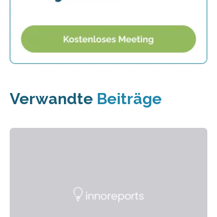
Verwandte
Beiträge