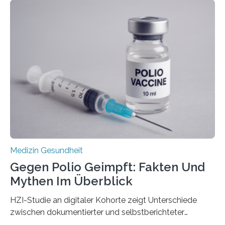
Langzeitfolgen der aggressiven Therapien leben.
Dringend benötigt werden zielgerichtete Therapien, die
nur Tumorschwachstellen angreifen und normales
Gewebe verschonen. Forschende um Daniel Merk vom
Hertie-Institut für klinische Hirnforschung am
Universitätsklinikum Tübingen haben eine solche
Schwachstelle im Erbgut einer Untergruppe des
Medulloblastoms gefunden. Die Wilhelm Sander-
Stiftung unterstützte das Projekt…
Medizin Gesundheit
Gegen Polio Geimpft: Fakten Und
Mythen Im Überblick
HZI-Studie an digitaler Kohorte zeigt Unterschiede
zwischen dokumentierter und selbstberichteter
Polioimpfquote Die Poliomyelitis, auch bekannt als