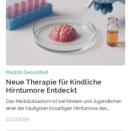
kann und wie sich durch eine Verringerung der
Herzbelastung und des oxidativen Stresses
Rhythmusstörungen reduzieren lassen. Würzburg. Die
hypertrophe Kardiomyopathie (HCM) ist die häufigste
erblich bedingte Herzerkrankung. Sie führt dazu, dass
sich die linke Herzkammer verdickt, der Herzmuskel zu
stark kontrahiert…
Medizin Gesundheit
Neue Therapie für Kindliche
Hirntumore Entdeckt
Das Medulloblastom ist bei Kindern und Jugendlichen
einer der häufigsten bösartigen Hirntumore des
Zentralen Nervensystems. Etwa 70 bis 80 Prozent der
23.10.2025
Betroffenen können mit heutigen Methoden geheilt
werden. Viele müssen jedoch mit schweren