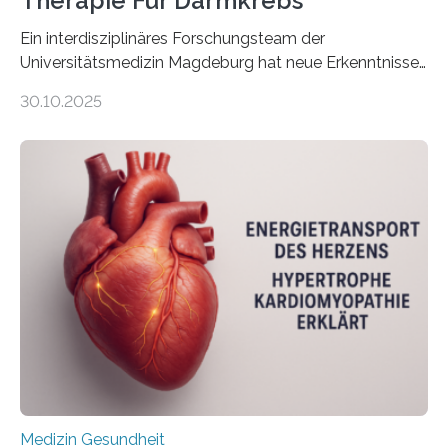
Therapie Für Darmkrebs
Ein interdisziplinäres Forschungsteam der
Universitätsmedizin Magdeburg hat neue Erkenntnisse
gewonnen, wie Darmkrebs künftig individueller
30.10.2025
behandelt werden kann. In ihrer aktuellen Studie,
veröffentlicht in der Fachzeitschrift Molecular
Oncology, zeigen die Forschenden, dass Mini-Tumore
aus Gewebe von Patientinnen und Patienten –
sogenannte Organoide – genutzt werden können, um
vorab zu prüfen, welche Medikamente am besten
wirken. Dabei wurde ein Eiweiß identifiziert, das künftig
als Biomarker für die Wahl der passenden Therapie
dienen könnte. Darmkrebs zählt weltweit zu den
häufigsten Krebsarten und stellt…
Medizin Gesundheit