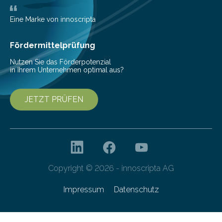
eingeschleppt werden könnte. Epidemiolog:innen des
Helmholtz-Zentrums für Infektionsforschung (HZI)
Eine Marke von innoscripta
haben nun gezeigt, dass viele…
Fördermittelprüfung
Nutzen Sie das Förderpotenzial
in Ihrem Unternehmen optimal aus?
JETZT PRÜFEN
Copyright © 2026 - innoscripta AG
Impressum
Datenschutz