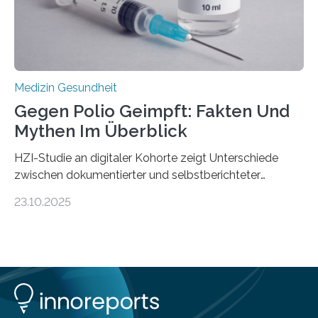
Medulloblastoms gefunden. Die Wilhelm Sander-
Stiftung unterstützte das Projekt…
Medizin Gesundheit
Gegen Polio Geimpft: Fakten Und
Mythen Im Überblick
HZI-Studie an digitaler Kohorte zeigt Unterschiede
zwischen dokumentierter und selbstberichteter
Polioimpfquote Die Poliomyelitis, auch bekannt als
23.10.2025
Kinderlähmung, ist eine ansteckende Krankheit, die
durch das Poliovirus verursacht wird. Durch die
Entwicklung wirksamer Impfstoffe konnte das
Poliovirus weit zurückgedrängt werden und war 2024
nur noch in zwei Ländern endemisch. Bis das Virus
weltweit ausgerottet ist, ist aber auch in Deutschland
ein Impfschutz wichtig, da das Virus jederzeit wieder