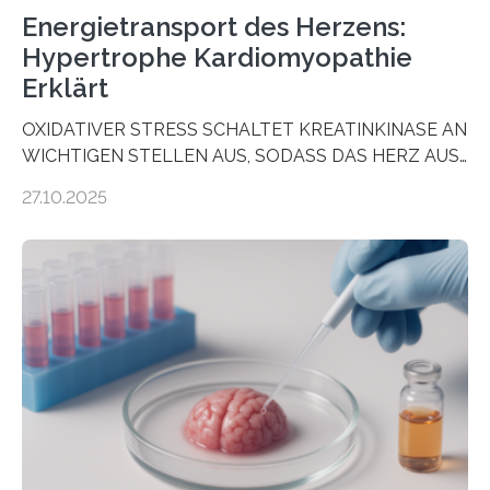
Energietransport des Herzens:
Hypertrophe Kardiomyopathie
Erklärt
OXIDATIVER STRESS SCHALTET KREATINKINASE AN
WICHTIGEN STELLEN AUS, SODASS DAS HERZ AUS
DEM ENERGIEGLEICHGEWICHT KOMMTForschende
27.10.2025
aus dem Deutschen Zentrum für Herzinsuffizienz
zeigen in einer internationalen, multizentrischen Studie
im Journal Circulation, warum der Energietransport bei
der Hypertrophen Kardiomyopathie (HCM) versagen
kann und wie sich durch eine Verringerung der
Herzbelastung und des oxidativen Stresses
Rhythmusstörungen reduzieren lassen. Würzburg. Die
hypertrophe Kardiomyopathie (HCM) ist die häufigste
erblich bedingte Herzerkrankung. Sie führt dazu, dass
sich die linke Herzkammer verdickt, der Herzmuskel zu
stark kontrahiert…