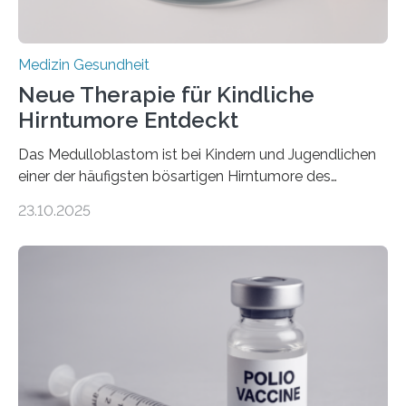
Medizin Gesundheit
Neue Therapie für Kindliche
Hirntumore Entdeckt
Das Medulloblastom ist bei Kindern und Jugendlichen
einer der häufigsten bösartigen Hirntumore des
Zentralen Nervensystems. Etwa 70 bis 80 Prozent der
23.10.2025
Betroffenen können mit heutigen Methoden geheilt
werden. Viele müssen jedoch mit schweren
Langzeitfolgen der aggressiven Therapien leben.
Dringend benötigt werden zielgerichtete Therapien, die
nur Tumorschwachstellen angreifen und normales
Gewebe verschonen. Forschende um Daniel Merk vom
Hertie-Institut für klinische Hirnforschung am
Universitätsklinikum Tübingen haben eine solche
Schwachstelle im Erbgut einer Untergruppe des