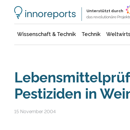
Wissenschaft & Technik
Informationstechnologie
Energie & Elektrotechnik
Unterstützt durch
das revolutionäre Proje
Wissenschaft & Technik
Technik
Weltwirts
Lebensmittelprüf
Pestiziden in We
15 November 2004