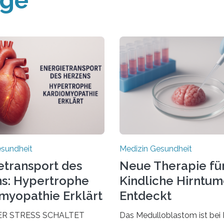
äge
esundheit
Medizin Gesundheit
etransport des
Neue Therapie fü
s: Hypertrophe
Kindliche Hirntu
myopathie Erklärt
Entdeckt
ER STRESS SCHALTET
Das Medulloblastom ist bei 