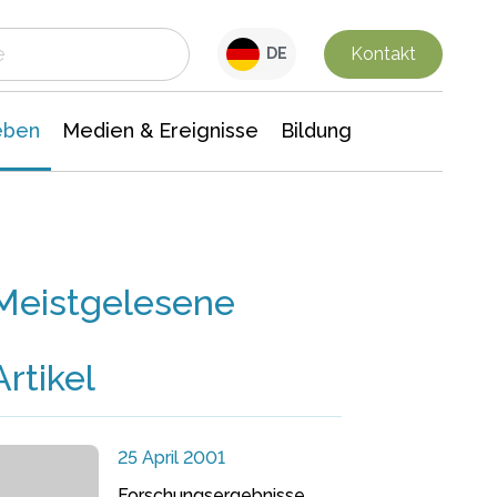
 Leben
Medien & Ereignisse
Interdisziplinäre Forschung
Veranstaltungsnachrichten
n Chemie
Gesellschaftswissenschaften
Kontakt
DE
eben
Medien & Ereignisse
Bildung
Meistgelesene
Artikel
25 April 2001
Forschungsergebnisse