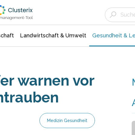
Landwirtschaft & Umwelt
Gesundheit &
Agrar- Forstwissenschaften
Biowissenschafte
Unternehmensmeldungen
Ökologie Umwelt- Naturschutz
ktmanagement-Tool
chaft
Landwirtschaft & Umwelt
Gesundheit & L
er warnen vor
intrauben
Medizin Gesundheit