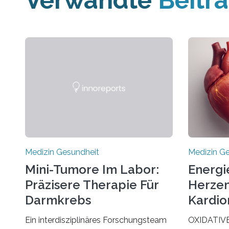
Verwandte
Beitr
Medizin Gesundheit
Medizin G
Mini-Tumore Im Labor:
Energi
Präzisere Therapie Für
Herzen
Darmkrebs
Kardio
Ein interdisziplinäres Forschungsteam
OXIDATIV