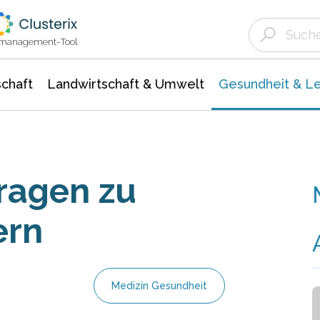
Landwirtschaft & Umwelt
Gesundheit &
Agrar- Forstwissenschaften
Biowissenschafte
Unternehmensmeldungen
Ökologie Umwelt- Naturschutz
ktmanagement-Tool
chaft
Landwirtschaft & Umwelt
Gesundheit & L
Fragen zu
ern
Medizin Gesundheit