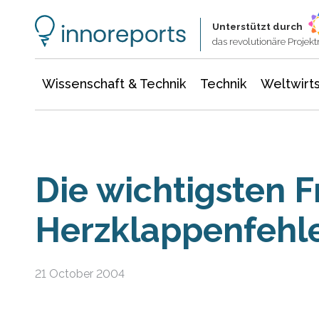
Wissenschaft & Technik
Informationstechnologie
Energie & Elektrotechnik
Unterstützt durch
das revolutionäre Proje
Wissenschaft & Technik
Technik
Weltwirts
Die wichtigsten 
Herzklappenfehl
21 October 2004