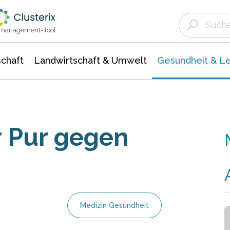
Landwirtschaft & Umwelt
Gesundheit &
Agrar- Forstwissenschaften
Biowissenschafte
Unternehmensmeldungen
Ökologie Umwelt- Naturschutz
ktmanagement-Tool
chaft
Landwirtschaft & Umwelt
Gesundheit & L
r Pur gegen
Medizin Gesundheit