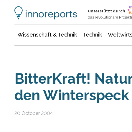
Wissenschaft & Technik
Informationstechnologie
Energie & Elektrotechnik
Unterstützt durch
das revolutionäre Proje
Wissenschaft & Technik
Technik
Weltwirts
BitterKraft! Natu
den Winterspeck
20 October 2004