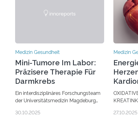
Medizin Gesundheit
Medizin G
Mini-Tumore Im Labor:
Energi
Präzisere Therapie Für
Herzen
Darmkrebs
Kardio
Ein interdisziplinäres Forschungsteam
OXIDATIV
der Universitätsmedizin Magdeburg
KREATINK
hat neue Erkenntnisse gewonnen, wie
STELLEN 
30.10.2025
27.10.2025
Darmkrebs künftig individueller
AUS DEM
behandelt werden kann. In ihrer
KOMMTFor
aktuellen Studie, veröffentlicht in der
Deutschen
Fachzeitschrift Molecular Oncology,
Herzinsuffi