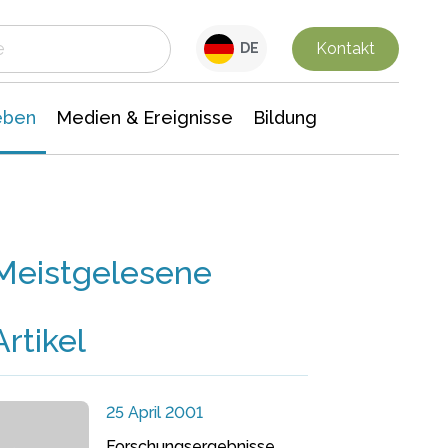
 Leben
Medien & Ereignisse
Interdisziplinäre Forschung
Veranstaltungsnachrichten
n Chemie
Gesellschaftswissenschaften
Kontakt
DE
eben
Medien & Ereignisse
Bildung
Meistgelesene
Artikel
25 April 2001
Forschungsergebnisse