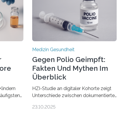
Medizin Gesundheit
r
Gegen Polio Geimpft:
more
Fakten Und Mythen Im
Überblick
Kindern
HZI-Studie an digitaler Kohorte zeigt
häufigsten
Unterschiede zwischen dokumentierter
Zentralen
und selbstberichteter Polioimpfquote
23.10.2025
 80
Die Poliomyelitis, auch bekannt als
nen mit
Kinderlähmung, ist eine ansteckende
werden.
Krankheit, die durch das Poliovirus
hweren
verursacht wird. Durch die Entwicklung