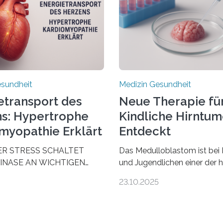
esundheit
Medizin Gesundheit
etransport des
Neue Therapie fü
s: Hypertrophe
Kindliche Hirntu
myopathie Erklärt
Entdeckt
ER STRESS SCHALTET
Das Medulloblastom ist bei 
INASE AN WICHTIGEN
und Jugendlichen einer der 
AUS, SODASS DAS HERZ
bösartigen Hirntumore des 
23.10.2025
 ENERGIEGLEICHGEWICHT
Nervensystems. Etwa 70 bis
schende aus dem
Prozent der Betroffenen kön
 Zentrum für
heutigen Methoden geheilt 
zienz zeigen in einer
Viele müssen jedoch mit sc