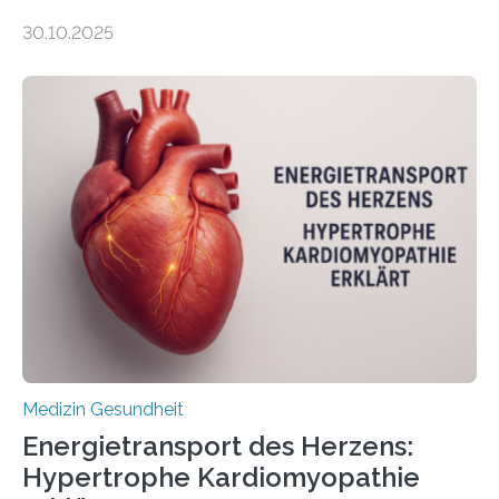
gewonnen, wie Darmkrebs künftig individueller
30.10.2025
behandelt werden kann. In ihrer aktuellen Studie,
veröffentlicht in der Fachzeitschrift Molecular
Oncology, zeigen die Forschenden, dass Mini-Tumore
aus Gewebe von Patientinnen und Patienten –
sogenannte Organoide – genutzt werden können, um
vorab zu prüfen, welche Medikamente am besten
wirken. Dabei wurde ein Eiweiß identifiziert, das künftig
als Biomarker für die Wahl der passenden Therapie
dienen könnte. Darmkrebs zählt weltweit zu den
häufigsten Krebsarten und stellt…
Medizin Gesundheit
Energietransport des Herzens:
Hypertrophe Kardiomyopathie