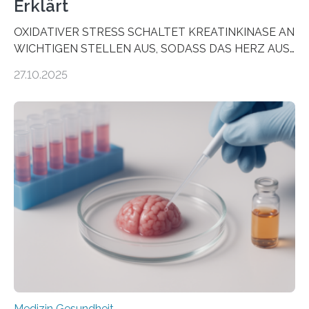
Erklärt
OXIDATIVER STRESS SCHALTET KREATINKINASE AN
WICHTIGEN STELLEN AUS, SODASS DAS HERZ AUS
DEM ENERGIEGLEICHGEWICHT KOMMTForschende
27.10.2025
aus dem Deutschen Zentrum für Herzinsuffizienz
zeigen in einer internationalen, multizentrischen Studie
im Journal Circulation, warum der Energietransport bei
der Hypertrophen Kardiomyopathie (HCM) versagen
kann und wie sich durch eine Verringerung der
Herzbelastung und des oxidativen Stresses
Rhythmusstörungen reduzieren lassen. Würzburg. Die
hypertrophe Kardiomyopathie (HCM) ist die häufigste
erblich bedingte Herzerkrankung. Sie führt dazu, dass
sich die linke Herzkammer verdickt, der Herzmuskel zu
stark kontrahiert…
Medizin Gesundheit