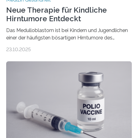
Neue Therapie für Kindliche
Hirntumore Entdeckt
Das Medulloblastom ist bei Kindern und Jugendlichen
einer der häufigsten bösartigen Hirntumore des
Zentralen Nervensystems. Etwa 70 bis 80 Prozent der
23.10.2025
Betroffenen können mit heutigen Methoden geheilt
werden. Viele müssen jedoch mit schweren
Langzeitfolgen der aggressiven Therapien leben.
Dringend benötigt werden zielgerichtete Therapien, die
nur Tumorschwachstellen angreifen und normales
Gewebe verschonen. Forschende um Daniel Merk vom
Hertie-Institut für klinische Hirnforschung am
Universitätsklinikum Tübingen haben eine solche
Schwachstelle im Erbgut einer Untergruppe des
Medulloblastoms gefunden. Die Wilhelm Sander-
Stiftung unterstützte das Projekt…