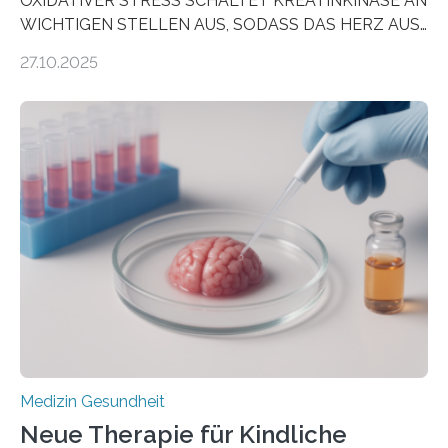
OXIDATIVER STRESS SCHALTET KREATINKINASE AN
WICHTIGEN STELLEN AUS, SODASS DAS HERZ AUS
DEM ENERGIEGLEICHGEWICHT KOMMTForschende
27.10.2025
aus dem Deutschen Zentrum für Herzinsuffizienz
zeigen in einer internationalen, multizentrischen Studie
im Journal Circulation, warum der Energietransport bei
der Hypertrophen Kardiomyopathie (HCM) versagen
kann und wie sich durch eine Verringerung der
Herzbelastung und des oxidativen Stresses
Rhythmusstörungen reduzieren lassen. Würzburg. Die
hypertrophe Kardiomyopathie (HCM) ist die häufigste
erblich bedingte Herzerkrankung. Sie führt dazu, dass
sich die linke Herzkammer verdickt, der Herzmuskel zu
stark kontrahiert…
Medizin Gesundheit
Neue Therapie für Kindliche