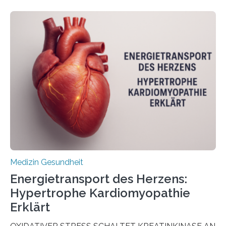
veröffentlicht in der Fachzeitschrift Molecular
Oncology, zeigen die Forschenden, dass Mini-Tumore
aus Gewebe von Patientinnen und Patienten –
sogenannte Organoide – genutzt werden können, um
vorab zu prüfen, welche Medikamente am besten
wirken. Dabei wurde ein Eiweiß identifiziert, das künftig
als Biomarker für die Wahl der passenden Therapie
dienen könnte. Darmkrebs zählt weltweit zu den
häufigsten Krebsarten und stellt…
Medizin Gesundheit
Energietransport des Herzens:
Hypertrophe Kardiomyopathie
Erklärt