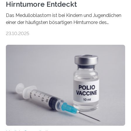
Hirntumore Entdeckt
Das Medulloblastom ist bei Kindern und Jugendlichen
einer der häufigsten bösartigen Hirntumore des
Zentralen Nervensystems. Etwa 70 bis 80 Prozent der
23.10.2025
Betroffenen können mit heutigen Methoden geheilt
werden. Viele müssen jedoch mit schweren
Langzeitfolgen der aggressiven Therapien leben.
Dringend benötigt werden zielgerichtete Therapien, die
nur Tumorschwachstellen angreifen und normales
Gewebe verschonen. Forschende um Daniel Merk vom
Hertie-Institut für klinische Hirnforschung am
Universitätsklinikum Tübingen haben eine solche
Schwachstelle im Erbgut einer Untergruppe des
Medulloblastoms gefunden. Die Wilhelm Sander-
Stiftung unterstützte das Projekt…