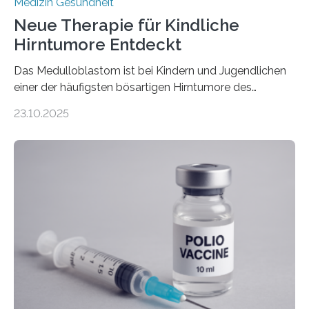
Medizin Gesundheit
Neue Therapie für Kindliche
Hirntumore Entdeckt
Das Medulloblastom ist bei Kindern und Jugendlichen
einer der häufigsten bösartigen Hirntumore des
Zentralen Nervensystems. Etwa 70 bis 80 Prozent der
23.10.2025
Betroffenen können mit heutigen Methoden geheilt
werden. Viele müssen jedoch mit schweren
Langzeitfolgen der aggressiven Therapien leben.
Dringend benötigt werden zielgerichtete Therapien, die
nur Tumorschwachstellen angreifen und normales
Gewebe verschonen. Forschende um Daniel Merk vom
Hertie-Institut für klinische Hirnforschung am
Universitätsklinikum Tübingen haben eine solche
Schwachstelle im Erbgut einer Untergruppe des
Medulloblastoms gefunden. Die Wilhelm Sander-
Stiftung unterstützte das Projekt…