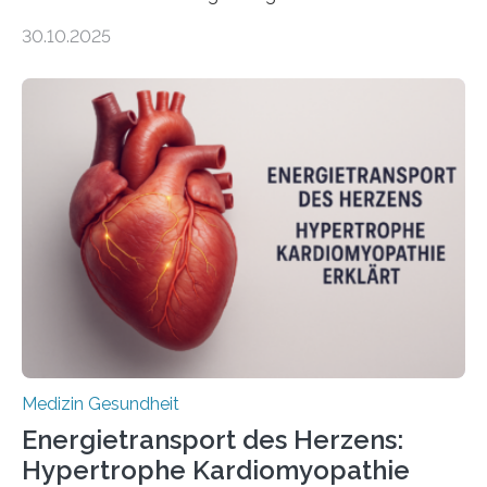
gewonnen, wie Darmkrebs künftig individueller
30.10.2025
behandelt werden kann. In ihrer aktuellen Studie,
veröffentlicht in der Fachzeitschrift Molecular
Oncology, zeigen die Forschenden, dass Mini-Tumore
aus Gewebe von Patientinnen und Patienten –
sogenannte Organoide – genutzt werden können, um
vorab zu prüfen, welche Medikamente am besten
wirken. Dabei wurde ein Eiweiß identifiziert, das künftig
als Biomarker für die Wahl der passenden Therapie
dienen könnte. Darmkrebs zählt weltweit zu den
häufigsten Krebsarten und stellt…
Medizin Gesundheit
Energietransport des Herzens:
Hypertrophe Kardiomyopathie