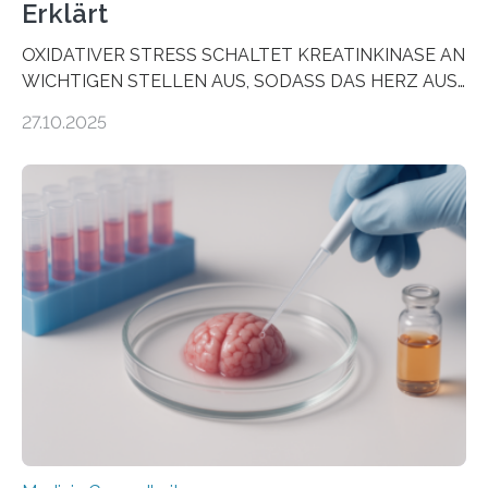
Erklärt
OXIDATIVER STRESS SCHALTET KREATINKINASE AN
WICHTIGEN STELLEN AUS, SODASS DAS HERZ AUS
DEM ENERGIEGLEICHGEWICHT KOMMTForschende
27.10.2025
aus dem Deutschen Zentrum für Herzinsuffizienz
zeigen in einer internationalen, multizentrischen Studie
im Journal Circulation, warum der Energietransport bei
der Hypertrophen Kardiomyopathie (HCM) versagen
kann und wie sich durch eine Verringerung der
Herzbelastung und des oxidativen Stresses
Rhythmusstörungen reduzieren lassen. Würzburg. Die
hypertrophe Kardiomyopathie (HCM) ist die häufigste
erblich bedingte Herzerkrankung. Sie führt dazu, dass
sich die linke Herzkammer verdickt, der Herzmuskel zu
stark kontrahiert…