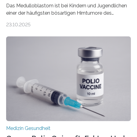
Das Medulloblastom ist bei Kindern und Jugendlichen
einer der häufigsten bösartigen Hirntumore des
Zentralen Nervensystems. Etwa 70 bis 80 Prozent der
23.10.2025
Betroffenen können mit heutigen Methoden geheilt
werden. Viele müssen jedoch mit schweren
Langzeitfolgen der aggressiven Therapien leben.
Dringend benötigt werden zielgerichtete Therapien, die
nur Tumorschwachstellen angreifen und normales
Gewebe verschonen. Forschende um Daniel Merk vom
Hertie-Institut für klinische Hirnforschung am
Universitätsklinikum Tübingen haben eine solche
Schwachstelle im Erbgut einer Untergruppe des
Medulloblastoms gefunden. Die Wilhelm Sander-
Stiftung unterstützte das Projekt…
Medizin Gesundheit