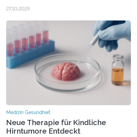
DEM ENERGIEGLEICHGEWICHT KOMMTForschende
27.10.2025
aus dem Deutschen Zentrum für Herzinsuffizienz
zeigen in einer internationalen, multizentrischen Studie
im Journal Circulation, warum der Energietransport bei
der Hypertrophen Kardiomyopathie (HCM) versagen
kann und wie sich durch eine Verringerung der
Herzbelastung und des oxidativen Stresses
Rhythmusstörungen reduzieren lassen. Würzburg. Die
hypertrophe Kardiomyopathie (HCM) ist die häufigste
erblich bedingte Herzerkrankung. Sie führt dazu, dass
sich die linke Herzkammer verdickt, der Herzmuskel zu
stark kontrahiert…
Medizin Gesundheit
Neue Therapie für Kindliche
Hirntumore Entdeckt