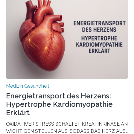
Oncology, zeigen die Forschenden, dass Mini-Tumore
aus Gewebe von Patientinnen und Patienten –
sogenannte Organoide – genutzt werden können, um
vorab zu prüfen, welche Medikamente am besten
wirken. Dabei wurde ein Eiweiß identifiziert, das künftig
als Biomarker für die Wahl der passenden Therapie
dienen könnte. Darmkrebs zählt weltweit zu den
häufigsten Krebsarten und stellt…
Medizin Gesundheit
Energietransport des Herzens:
Hypertrophe Kardiomyopathie
Erklärt
OXIDATIVER STRESS SCHALTET KREATINKINASE AN
WICHTIGEN STELLEN AUS, SODASS DAS HERZ AUS