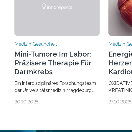
Medizin Gesundheit
Medizin G
Mini-Tumore Im Labor:
Energi
Präzisere Therapie Für
Herzen
Darmkrebs
Kardio
Ein interdisziplinäres Forschungsteam
OXIDATIV
der Universitätsmedizin Magdeburg
KREATINK
hat neue Erkenntnisse gewonnen, wie
STELLEN 
30.10.2025
27.10.2025
Darmkrebs künftig individueller
AUS DEM
behandelt werden kann. In ihrer
KOMMTFor
aktuellen Studie, veröffentlicht in der
Deutschen
Fachzeitschrift Molecular Oncology,
Herzinsuffi