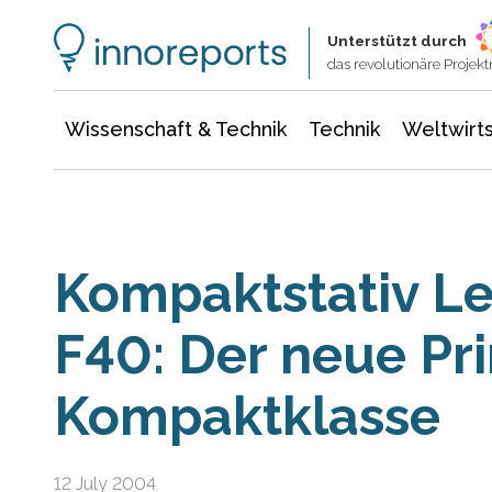
Wissenschaft & Technik
Informationstechnologie
Energie & Elektrotechnik
Unterstützt durch
das revolutionäre Proje
Wissenschaft & Technik
Technik
Weltwirts
Kompaktstativ L
F40: Der neue Pri
Kompaktklasse
12 July 2004