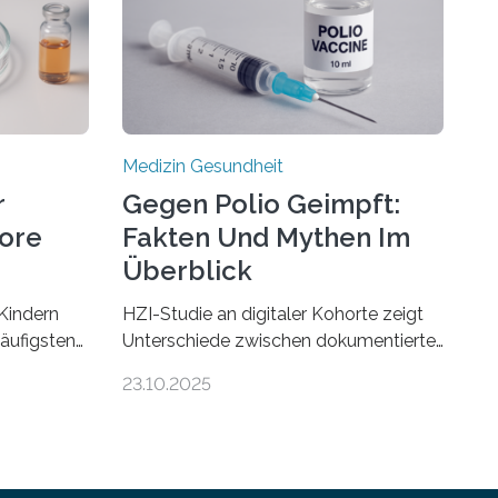
Medizin Gesundheit
r
Gegen Polio Geimpft:
more
Fakten Und Mythen Im
Überblick
Kindern
HZI-Studie an digitaler Kohorte zeigt
häufigsten
Unterschiede zwischen dokumentierter
Zentralen
und selbstberichteter Polioimpfquote
23.10.2025
 80
Die Poliomyelitis, auch bekannt als
nen mit
Kinderlähmung, ist eine ansteckende
werden.
Krankheit, die durch das Poliovirus
hweren
verursacht wird. Durch die Entwicklung