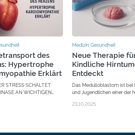
esundheit
Medizin Gesundheit
etransport des
Neue Therapie fü
s: Hypertrophe
Kindliche Hirntu
myopathie Erklärt
Entdeckt
ER STRESS SCHALTET
Das Medulloblastom ist bei 
INASE AN WICHTIGEN
und Jugendlichen einer der 
AUS, SODASS DAS HERZ
bösartigen Hirntumore des 
23.10.2025
 ENERGIEGLEICHGEWICHT
Nervensystems. Etwa 70 bis
schende aus dem
Prozent der Betroffenen kön
 Zentrum für
heutigen Methoden geheilt 
zienz zeigen in einer
Viele müssen jedoch mit sc