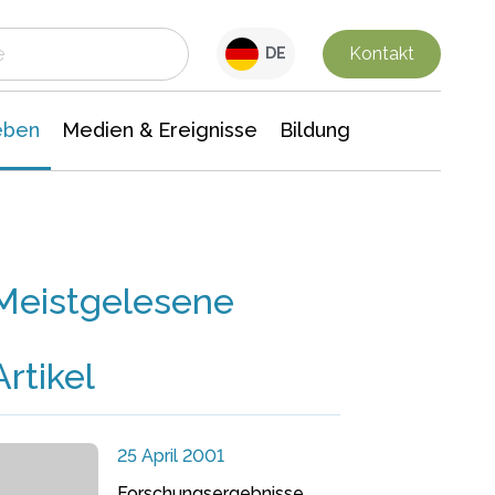
 Leben
Medien & Ereignisse
Interdisziplinäre Forschung
Veranstaltungsnachrichten
n Chemie
Gesellschaftswissenschaften
Kontakt
DE
eben
Medien & Ereignisse
Bildung
Meistgelesene
Artikel
25 April 2001
Forschungsergebnisse