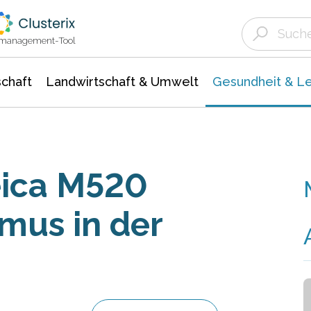
Landwirtschaft & Umwelt
Gesundheit &
Agrar- Forstwissenschaften
Biowissenschafte
Unternehmensmeldungen
Ökologie Umwelt- Naturschutz
ktmanagement-Tool
chaft
Landwirtschaft & Umwelt
Gesundheit & L
eica M520
mus in der