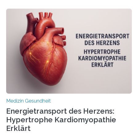
veröffentlicht in der Fachzeitschrift Molecular
Oncology, zeigen die Forschenden, dass Mini-Tumore
aus Gewebe von Patientinnen und Patienten –
sogenannte Organoide – genutzt werden können, um
vorab zu prüfen, welche Medikamente am besten
wirken. Dabei wurde ein Eiweiß identifiziert, das künftig
als Biomarker für die Wahl der passenden Therapie
dienen könnte. Darmkrebs zählt weltweit zu den
häufigsten Krebsarten und stellt…
Medizin Gesundheit
Energietransport des Herzens:
Hypertrophe Kardiomyopathie
Erklärt