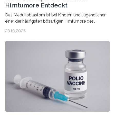
Hirntumore Entdeckt
Das Medulloblastom ist bei Kindern und Jugendlichen
einer der häufigsten bösartigen Hirntumore des
Zentralen Nervensystems. Etwa 70 bis 80 Prozent der
23.10.2025
Betroffenen können mit heutigen Methoden geheilt
werden. Viele müssen jedoch mit schweren
Langzeitfolgen der aggressiven Therapien leben.
Dringend benötigt werden zielgerichtete Therapien, die
nur Tumorschwachstellen angreifen und normales
Gewebe verschonen. Forschende um Daniel Merk vom
Hertie-Institut für klinische Hirnforschung am
Universitätsklinikum Tübingen haben eine solche
Schwachstelle im Erbgut einer Untergruppe des
Medulloblastoms gefunden. Die Wilhelm Sander-
Stiftung unterstützte das Projekt…