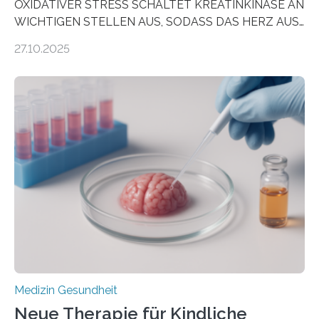
OXIDATIVER STRESS SCHALTET KREATINKINASE AN
WICHTIGEN STELLEN AUS, SODASS DAS HERZ AUS
DEM ENERGIEGLEICHGEWICHT KOMMTForschende
27.10.2025
aus dem Deutschen Zentrum für Herzinsuffizienz
zeigen in einer internationalen, multizentrischen Studie
im Journal Circulation, warum der Energietransport bei
der Hypertrophen Kardiomyopathie (HCM) versagen
kann und wie sich durch eine Verringerung der
Herzbelastung und des oxidativen Stresses
Rhythmusstörungen reduzieren lassen. Würzburg. Die
hypertrophe Kardiomyopathie (HCM) ist die häufigste
erblich bedingte Herzerkrankung. Sie führt dazu, dass
sich die linke Herzkammer verdickt, der Herzmuskel zu
stark kontrahiert…
Medizin Gesundheit
Neue Therapie für Kindliche