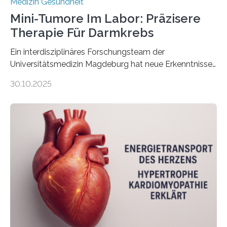
Medizin Gesundheit
Mini-Tumore Im Labor: Präzisere
Therapie Für Darmkrebs
Ein interdisziplinäres Forschungsteam der
Universitätsmedizin Magdeburg hat neue Erkenntnisse
gewonnen, wie Darmkrebs künftig individueller
30.10.2025
behandelt werden kann. In ihrer aktuellen Studie,
veröffentlicht in der Fachzeitschrift Molecular
Oncology, zeigen die Forschenden, dass Mini-Tumore
aus Gewebe von Patientinnen und Patienten –
sogenannte Organoide – genutzt werden können, um
vorab zu prüfen, welche Medikamente am besten
wirken. Dabei wurde ein Eiweiß identifiziert, das künftig
als Biomarker für die Wahl der passenden Therapie
dienen könnte. Darmkrebs zählt weltweit zu den
häufigsten Krebsarten und stellt…