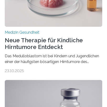
sich die linke Herzkammer verdickt, der Herzmuskel zu
stark kontrahiert…
Medizin Gesundheit
Neue Therapie für Kindliche
Hirntumore Entdeckt
Das Medulloblastom ist bei Kindern und Jugendlichen
einer der häufigsten bösartigen Hirntumore des
Zentralen Nervensystems. Etwa 70 bis 80 Prozent der
23.10.2025
Betroffenen können mit heutigen Methoden geheilt
werden. Viele müssen jedoch mit schweren
Langzeitfolgen der aggressiven Therapien leben.
Dringend benötigt werden zielgerichtete Therapien, die
nur Tumorschwachstellen angreifen und normales
Gewebe verschonen. Forschende um Daniel Merk vom