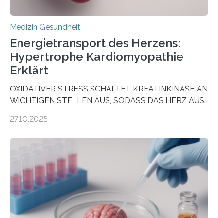
Medizin Gesundheit
Energietransport des Herzens:
Hypertrophe Kardiomyopathie
Erklärt
OXIDATIVER STRESS SCHALTET KREATINKINASE AN
WICHTIGEN STELLEN AUS, SODASS DAS HERZ AUS
DEM ENERGIEGLEICHGEWICHT KOMMTForschende
27.10.2025
aus dem Deutschen Zentrum für Herzinsuffizienz
zeigen in einer internationalen, multizentrischen Studie
im Journal Circulation, warum der Energietransport bei
der Hypertrophen Kardiomyopathie (HCM) versagen
kann und wie sich durch eine Verringerung der
Herzbelastung und des oxidativen Stresses
Rhythmusstörungen reduzieren lassen. Würzburg. Die
hypertrophe Kardiomyopathie (HCM) ist die häufigste
erblich bedingte Herzerkrankung. Sie führt dazu, dass