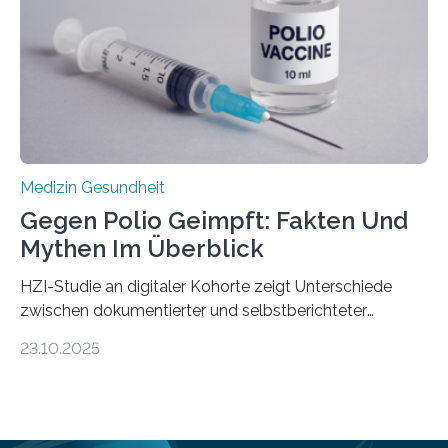
Hertie-Institut für klinische Hirnforschung am
Universitätsklinikum Tübingen haben eine solche
Schwachstelle im Erbgut einer Untergruppe des
Medulloblastoms gefunden. Die Wilhelm Sander-
Stiftung unterstützte das Projekt…
Medizin Gesundheit
Gegen Polio Geimpft: Fakten Und
Mythen Im Überblick
HZI-Studie an digitaler Kohorte zeigt Unterschiede
zwischen dokumentierter und selbstberichteter
Polioimpfquote Die Poliomyelitis, auch bekannt als
23.10.2025
Kinderlähmung, ist eine ansteckende Krankheit, die
durch das Poliovirus verursacht wird. Durch die
Entwicklung wirksamer Impfstoffe konnte das
Poliovirus weit zurückgedrängt werden und war 2024