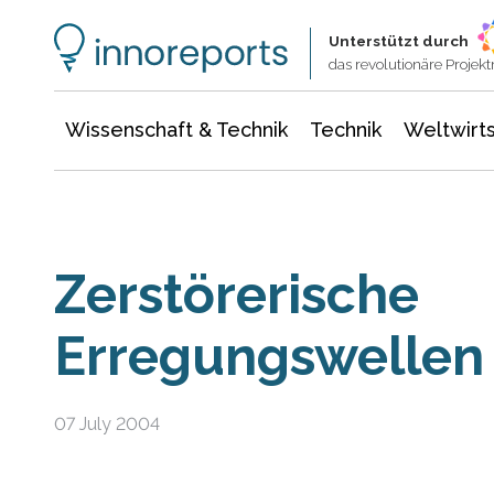
Wissenschaft & Technik
Informationstechnologie
Energie & Elektrotechnik
Unterstützt durch
das revolutionäre Proje
Wissenschaft & Technik
Technik
Weltwirts
Zerstörerische
Erregungswellen 
07 July 2004