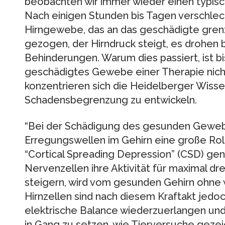
beobachten wir immer wieder einen typische
Nach einigen Stunden bis Tagen verschlech
Hirngewebe, das an das geschädigte grenzt
gezogen, der Hirndruck steigt, es drohen 
Behinderungen. Warum dies passiert, ist bi
geschädigtes Gewebe einer Therapie nicht
konzentrieren sich die Heidelberger Wisse
Schadensbegrenzung zu entwickeln.
“Bei der Schädigung des gesunden Gewebe
Erregungswellen im Gehirn eine große Rolle
“Cortical Spreading Depression” (CSD) ge
Nervenzellen ihre Aktivität für maximal dr
steigern, wird vom gesunden Gehirn ohne 
Hirnzellen sind nach diesem Kraftakt jedoc
elektrische Balance wiederzuerlangen und
in Gang zu setzen, wie Tierversuche geze