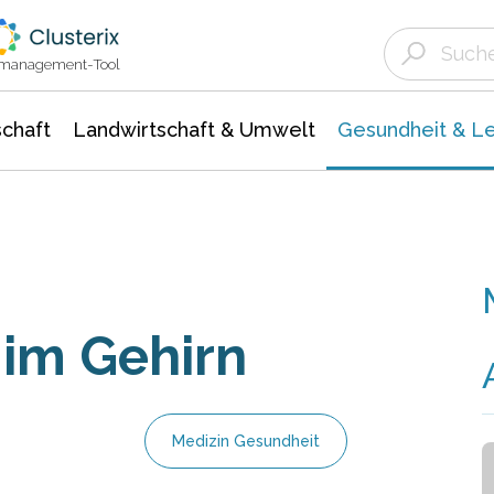
Landwirtschaft & Umwelt
Gesundheit &
Agrar- Forstwissenschaften
Biowissenschafte
Unternehmensmeldungen
Ökologie Umwelt- Naturschutz
ktmanagement-Tool
chaft
Landwirtschaft & Umwelt
Gesundheit & L
im Gehirn
Medizin Gesundheit