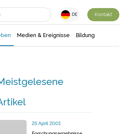
 Leben
Medien & Ereignisse
Interdisziplinäre Forschung
Veranstaltungsnachrichten
n Chemie
Gesellschaftswissenschaften
Kontakt
DE
eben
Medien & Ereignisse
Bildung
Meistgelesene
Artikel
25 April 2001
Forschungsergebnisse