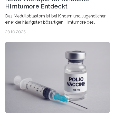
Hirntumore Entdeckt
Das Medulloblastom ist bei Kindern und Jugendlichen
einer der häufigsten bösartigen Hirntumore des
Zentralen Nervensystems. Etwa 70 bis 80 Prozent der
23.10.2025
Betroffenen können mit heutigen Methoden geheilt
werden. Viele müssen jedoch mit schweren
Langzeitfolgen der aggressiven Therapien leben.
Dringend benötigt werden zielgerichtete Therapien, die
nur Tumorschwachstellen angreifen und normales
Gewebe verschonen. Forschende um Daniel Merk vom
Hertie-Institut für klinische Hirnforschung am
Universitätsklinikum Tübingen haben eine solche
Schwachstelle im Erbgut einer Untergruppe des
Medulloblastoms gefunden. Die Wilhelm Sander-
Stiftung unterstützte das Projekt…