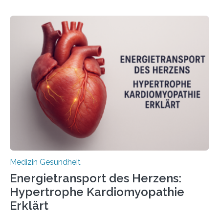
behandelt werden kann. In ihrer aktuellen Studie,
veröffentlicht in der Fachzeitschrift Molecular
Oncology, zeigen die Forschenden, dass Mini-Tumore
aus Gewebe von Patientinnen und Patienten –
sogenannte Organoide – genutzt werden können, um
vorab zu prüfen, welche Medikamente am besten
wirken. Dabei wurde ein Eiweiß identifiziert, das künftig
als Biomarker für die Wahl der passenden Therapie
dienen könnte. Darmkrebs zählt weltweit zu den
häufigsten Krebsarten und stellt…
Medizin Gesundheit
Energietransport des Herzens:
Hypertrophe Kardiomyopathie
Erklärt