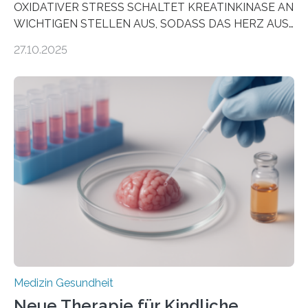
OXIDATIVER STRESS SCHALTET KREATINKINASE AN
WICHTIGEN STELLEN AUS, SODASS DAS HERZ AUS
DEM ENERGIEGLEICHGEWICHT KOMMTForschende
27.10.2025
aus dem Deutschen Zentrum für Herzinsuffizienz
zeigen in einer internationalen, multizentrischen Studie
im Journal Circulation, warum der Energietransport bei
der Hypertrophen Kardiomyopathie (HCM) versagen
kann und wie sich durch eine Verringerung der
Herzbelastung und des oxidativen Stresses
Rhythmusstörungen reduzieren lassen. Würzburg. Die
hypertrophe Kardiomyopathie (HCM) ist die häufigste
erblich bedingte Herzerkrankung. Sie führt dazu, dass
sich die linke Herzkammer verdickt, der Herzmuskel zu
stark kontrahiert…
Medizin Gesundheit
Neue Therapie für Kindliche