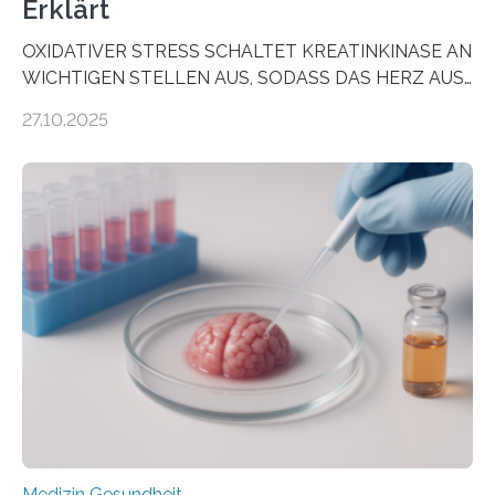
Erklärt
OXIDATIVER STRESS SCHALTET KREATINKINASE AN
WICHTIGEN STELLEN AUS, SODASS DAS HERZ AUS
DEM ENERGIEGLEICHGEWICHT KOMMTForschende
27.10.2025
aus dem Deutschen Zentrum für Herzinsuffizienz
zeigen in einer internationalen, multizentrischen Studie
im Journal Circulation, warum der Energietransport bei
der Hypertrophen Kardiomyopathie (HCM) versagen
kann und wie sich durch eine Verringerung der
Herzbelastung und des oxidativen Stresses
Rhythmusstörungen reduzieren lassen. Würzburg. Die
hypertrophe Kardiomyopathie (HCM) ist die häufigste
erblich bedingte Herzerkrankung. Sie führt dazu, dass
sich die linke Herzkammer verdickt, der Herzmuskel zu
stark kontrahiert…
Medizin Gesundheit