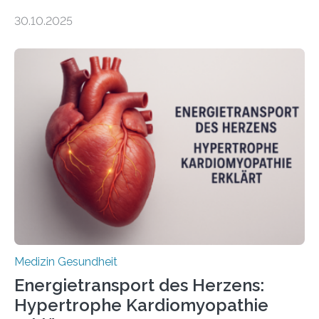
gewonnen, wie Darmkrebs künftig individueller
30.10.2025
behandelt werden kann. In ihrer aktuellen Studie,
veröffentlicht in der Fachzeitschrift Molecular
Oncology, zeigen die Forschenden, dass Mini-Tumore
aus Gewebe von Patientinnen und Patienten –
sogenannte Organoide – genutzt werden können, um
vorab zu prüfen, welche Medikamente am besten
wirken. Dabei wurde ein Eiweiß identifiziert, das künftig
als Biomarker für die Wahl der passenden Therapie
dienen könnte. Darmkrebs zählt weltweit zu den
häufigsten Krebsarten und stellt…
Medizin Gesundheit
Energietransport des Herzens:
Hypertrophe Kardiomyopathie