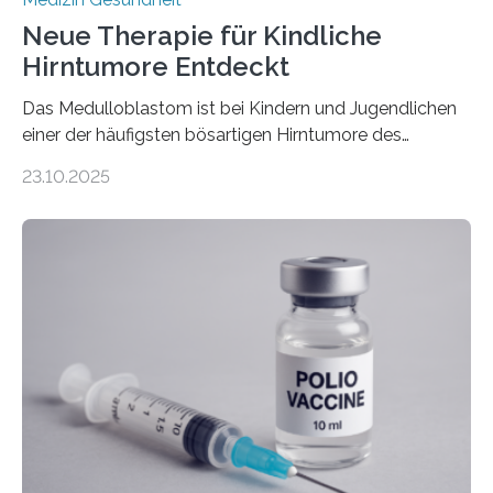
Neue Therapie für Kindliche
Hirntumore Entdeckt
Das Medulloblastom ist bei Kindern und Jugendlichen
einer der häufigsten bösartigen Hirntumore des
Zentralen Nervensystems. Etwa 70 bis 80 Prozent der
23.10.2025
Betroffenen können mit heutigen Methoden geheilt
werden. Viele müssen jedoch mit schweren
Langzeitfolgen der aggressiven Therapien leben.
Dringend benötigt werden zielgerichtete Therapien, die
nur Tumorschwachstellen angreifen und normales
Gewebe verschonen. Forschende um Daniel Merk vom
Hertie-Institut für klinische Hirnforschung am
Universitätsklinikum Tübingen haben eine solche
Schwachstelle im Erbgut einer Untergruppe des
Medulloblastoms gefunden. Die Wilhelm Sander-
Stiftung unterstützte das Projekt…