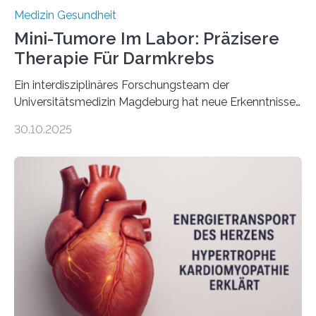
Medizin Gesundheit
Mini-Tumore Im Labor: Präzisere
Therapie Für Darmkrebs
Ein interdisziplinäres Forschungsteam der
Universitätsmedizin Magdeburg hat neue Erkenntnisse
gewonnen, wie Darmkrebs künftig individueller
30.10.2025
behandelt werden kann. In ihrer aktuellen Studie,
veröffentlicht in der Fachzeitschrift Molecular
Oncology, zeigen die Forschenden, dass Mini-Tumore
aus Gewebe von Patientinnen und Patienten –
sogenannte Organoide – genutzt werden können, um
vorab zu prüfen, welche Medikamente am besten
wirken. Dabei wurde ein Eiweiß identifiziert, das künftig
als Biomarker für die Wahl der passenden Therapie
dienen könnte. Darmkrebs zählt weltweit zu den
häufigsten Krebsarten und stellt…