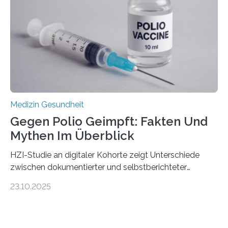
Hertie-Institut für klinische Hirnforschung am
Universitätsklinikum Tübingen haben eine solche
Schwachstelle im Erbgut einer Untergruppe des
Medulloblastoms gefunden. Die Wilhelm Sander-
Stiftung unterstützte das Projekt…
Medizin Gesundheit
Gegen Polio Geimpft: Fakten Und
Mythen Im Überblick
HZI-Studie an digitaler Kohorte zeigt Unterschiede
zwischen dokumentierter und selbstberichteter
Polioimpfquote Die Poliomyelitis, auch bekannt als
23.10.2025
Kinderlähmung, ist eine ansteckende Krankheit, die
durch das Poliovirus verursacht wird. Durch die
Entwicklung wirksamer Impfstoffe konnte das