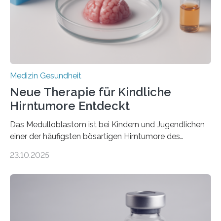
erblich bedingte Herzerkrankung. Sie führt dazu, dass
sich die linke Herzkammer verdickt, der Herzmuskel zu
stark kontrahiert…
Medizin Gesundheit
Neue Therapie für Kindliche
Hirntumore Entdeckt
Das Medulloblastom ist bei Kindern und Jugendlichen
einer der häufigsten bösartigen Hirntumore des
Zentralen Nervensystems. Etwa 70 bis 80 Prozent der
23.10.2025
Betroffenen können mit heutigen Methoden geheilt
werden. Viele müssen jedoch mit schweren
Langzeitfolgen der aggressiven Therapien leben.
Dringend benötigt werden zielgerichtete Therapien, die
nur Tumorschwachstellen angreifen und normales
Gewebe verschonen. Forschende um Daniel Merk vom