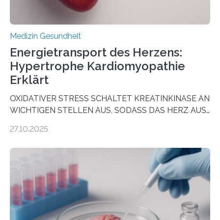
Medizin Gesundheit
Energietransport des Herzens:
Hypertrophe Kardiomyopathie
Erklärt
OXIDATIVER STRESS SCHALTET KREATINKINASE AN
WICHTIGEN STELLEN AUS, SODASS DAS HERZ AUS
DEM ENERGIEGLEICHGEWICHT KOMMTForschende
27.10.2025
aus dem Deutschen Zentrum für Herzinsuffizienz
zeigen in einer internationalen, multizentrischen Studie
im Journal Circulation, warum der Energietransport bei
der Hypertrophen Kardiomyopathie (HCM) versagen
kann und wie sich durch eine Verringerung der
Herzbelastung und des oxidativen Stresses
Rhythmusstörungen reduzieren lassen. Würzburg. Die
hypertrophe Kardiomyopathie (HCM) ist die häufigste