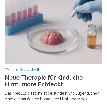
im Journal Circulation, warum der Energietransport bei
der Hypertrophen Kardiomyopathie (HCM) versagen
kann und wie sich durch eine Verringerung der
Herzbelastung und des oxidativen Stresses
Rhythmusstörungen reduzieren lassen. Würzburg. Die
hypertrophe Kardiomyopathie (HCM) ist die häufigste
erblich bedingte Herzerkrankung. Sie führt dazu, dass
sich die linke Herzkammer verdickt, der Herzmuskel zu
stark kontrahiert…
Medizin Gesundheit
Neue Therapie für Kindliche
Hirntumore Entdeckt
Das Medulloblastom ist bei Kindern und Jugendlichen
einer der häufigsten bösartigen Hirntumore des
Zentralen Nervensystems. Etwa 70 bis 80 Prozent der