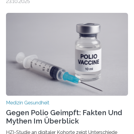
23.10.2025
Betroffenen können mit heutigen Methoden geheilt
werden. Viele müssen jedoch mit schweren
Langzeitfolgen der aggressiven Therapien leben.
Dringend benötigt werden zielgerichtete Therapien, die
nur Tumorschwachstellen angreifen und normales
Gewebe verschonen. Forschende um Daniel Merk vom
Hertie-Institut für klinische Hirnforschung am
Universitätsklinikum Tübingen haben eine solche
Schwachstelle im Erbgut einer Untergruppe des
Medulloblastoms gefunden. Die Wilhelm Sander-
Stiftung unterstützte das Projekt…
Medizin Gesundheit
Gegen Polio Geimpft: Fakten Und
Mythen Im Überblick
HZI-Studie an digitaler Kohorte zeigt Unterschiede