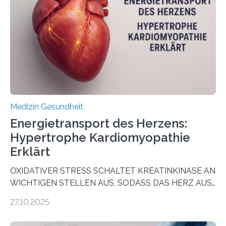
vorab zu prüfen, welche Medikamente am besten
wirken. Dabei wurde ein Eiweiß identifiziert, das künftig
als Biomarker für die Wahl der passenden Therapie
dienen könnte. Darmkrebs zählt weltweit zu den
häufigsten Krebsarten und stellt…
Medizin Gesundheit
Energietransport des Herzens:
Hypertrophe Kardiomyopathie
Erklärt
OXIDATIVER STRESS SCHALTET KREATINKINASE AN
WICHTIGEN STELLEN AUS, SODASS DAS HERZ AUS
DEM ENERGIEGLEICHGEWICHT KOMMTForschende
27.10.2025
aus dem Deutschen Zentrum für Herzinsuffizienz
zeigen in einer internationalen, multizentrischen Studie