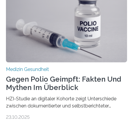
nur Tumorschwachstellen angreifen und normales
Gewebe verschonen. Forschende um Daniel Merk vom
Hertie-Institut für klinische Hirnforschung am
Universitätsklinikum Tübingen haben eine solche
Schwachstelle im Erbgut einer Untergruppe des
Medulloblastoms gefunden. Die Wilhelm Sander-
Stiftung unterstützte das Projekt…
Medizin Gesundheit
Gegen Polio Geimpft: Fakten Und
Mythen Im Überblick
HZI-Studie an digitaler Kohorte zeigt Unterschiede
zwischen dokumentierter und selbstberichteter
Polioimpfquote Die Poliomyelitis, auch bekannt als
23.10.2025
Kinderlähmung, ist eine ansteckende Krankheit, die
durch das Poliovirus verursacht wird. Durch die