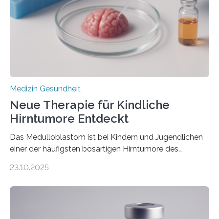
hypertrophe Kardiomyopathie (HCM) ist die häufigste
erblich bedingte Herzerkrankung. Sie führt dazu, dass
sich die linke Herzkammer verdickt, der Herzmuskel zu
stark kontrahiert…
Medizin Gesundheit
Neue Therapie für Kindliche
Hirntumore Entdeckt
Das Medulloblastom ist bei Kindern und Jugendlichen
einer der häufigsten bösartigen Hirntumore des
Zentralen Nervensystems. Etwa 70 bis 80 Prozent der
23.10.2025
Betroffenen können mit heutigen Methoden geheilt
werden. Viele müssen jedoch mit schweren
Langzeitfolgen der aggressiven Therapien leben.
Dringend benötigt werden zielgerichtete Therapien, die