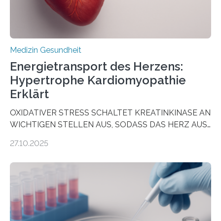
Medizin Gesundheit
Energietransport des Herzens:
Hypertrophe Kardiomyopathie
Erklärt
OXIDATIVER STRESS SCHALTET KREATINKINASE AN
WICHTIGEN STELLEN AUS, SODASS DAS HERZ AUS
DEM ENERGIEGLEICHGEWICHT KOMMTForschende
27.10.2025
aus dem Deutschen Zentrum für Herzinsuffizienz
zeigen in einer internationalen, multizentrischen Studie
im Journal Circulation, warum der Energietransport bei
der Hypertrophen Kardiomyopathie (HCM) versagen
kann und wie sich durch eine Verringerung der
Herzbelastung und des oxidativen Stresses
Rhythmusstörungen reduzieren lassen. Würzburg. Die