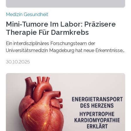
Medizin Gesundheit
Mini-Tumore Im Labor: Präzisere
Therapie Für Darmkrebs
Ein interdisziplinäres Forschungsteam der
Universitätsmedizin Magdeburg hat neue Erkenntnisse
gewonnen, wie Darmkrebs künftig individueller
30.10.2025
behandelt werden kann. In ihrer aktuellen Studie,
veröffentlicht in der Fachzeitschrift Molecular
Oncology, zeigen die Forschenden, dass Mini-Tumore
aus Gewebe von Patientinnen und Patienten –
sogenannte Organoide – genutzt werden können, um
vorab zu prüfen, welche Medikamente am besten
wirken. Dabei wurde ein Eiweiß identifiziert, das künftig
als Biomarker für die Wahl der passenden Therapie
dienen könnte. Darmkrebs zählt weltweit zu den
häufigsten Krebsarten und stellt…