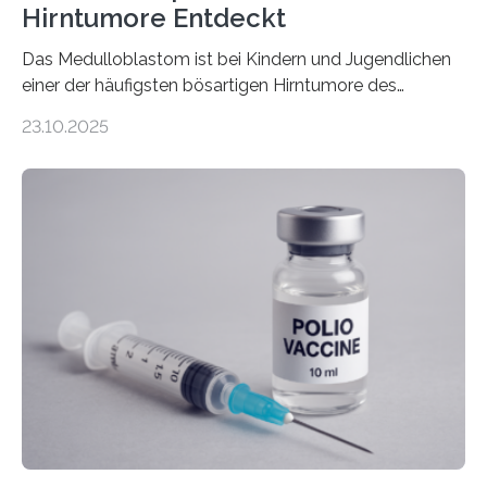
Hirntumore Entdeckt
Das Medulloblastom ist bei Kindern und Jugendlichen
einer der häufigsten bösartigen Hirntumore des
Zentralen Nervensystems. Etwa 70 bis 80 Prozent der
23.10.2025
Betroffenen können mit heutigen Methoden geheilt
werden. Viele müssen jedoch mit schweren
Langzeitfolgen der aggressiven Therapien leben.
Dringend benötigt werden zielgerichtete Therapien, die
nur Tumorschwachstellen angreifen und normales
Gewebe verschonen. Forschende um Daniel Merk vom
Hertie-Institut für klinische Hirnforschung am
Universitätsklinikum Tübingen haben eine solche
Schwachstelle im Erbgut einer Untergruppe des
Medulloblastoms gefunden. Die Wilhelm Sander-
Stiftung unterstützte das Projekt…