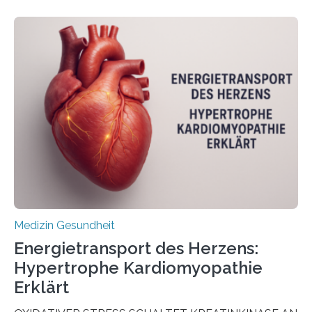
veröffentlicht in der Fachzeitschrift Molecular
Oncology, zeigen die Forschenden, dass Mini-Tumore
aus Gewebe von Patientinnen und Patienten –
sogenannte Organoide – genutzt werden können, um
vorab zu prüfen, welche Medikamente am besten
wirken. Dabei wurde ein Eiweiß identifiziert, das künftig
als Biomarker für die Wahl der passenden Therapie
dienen könnte. Darmkrebs zählt weltweit zu den
häufigsten Krebsarten und stellt…
Medizin Gesundheit
Energietransport des Herzens:
Hypertrophe Kardiomyopathie
Erklärt