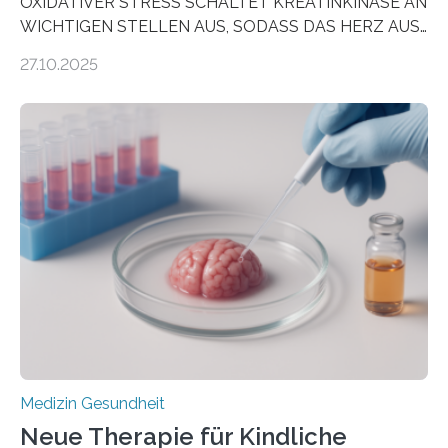
OXIDATIVER STRESS SCHALTET KREATINKINASE AN
WICHTIGEN STELLEN AUS, SODASS DAS HERZ AUS
DEM ENERGIEGLEICHGEWICHT KOMMTForschende
27.10.2025
aus dem Deutschen Zentrum für Herzinsuffizienz
zeigen in einer internationalen, multizentrischen Studie
im Journal Circulation, warum der Energietransport bei
der Hypertrophen Kardiomyopathie (HCM) versagen
kann und wie sich durch eine Verringerung der
Herzbelastung und des oxidativen Stresses
Rhythmusstörungen reduzieren lassen. Würzburg. Die
hypertrophe Kardiomyopathie (HCM) ist die häufigste
erblich bedingte Herzerkrankung. Sie führt dazu, dass
sich die linke Herzkammer verdickt, der Herzmuskel zu
stark kontrahiert…
Medizin Gesundheit
Neue Therapie für Kindliche