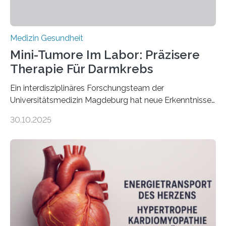
Medizin Gesundheit
Mini-Tumore Im Labor: Präzisere
Therapie Für Darmkrebs
Ein interdisziplinäres Forschungsteam der
Universitätsmedizin Magdeburg hat neue Erkenntnisse
gewonnen, wie Darmkrebs künftig individueller
30.10.2025
behandelt werden kann. In ihrer aktuellen Studie,
veröffentlicht in der Fachzeitschrift Molecular
Oncology, zeigen die Forschenden, dass Mini-Tumore
aus Gewebe von Patientinnen und Patienten –
sogenannte Organoide – genutzt werden können, um
vorab zu prüfen, welche Medikamente am besten
wirken. Dabei wurde ein Eiweiß identifiziert, das künftig
als Biomarker für die Wahl der passenden Therapie
dienen könnte. Darmkrebs zählt weltweit zu den