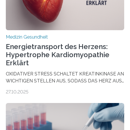
häufigsten Krebsarten und stellt…
Medizin Gesundheit
Energietransport des Herzens:
Hypertrophe Kardiomyopathie
Erklärt
OXIDATIVER STRESS SCHALTET KREATINKINASE AN
WICHTIGEN STELLEN AUS, SODASS DAS HERZ AUS
DEM ENERGIEGLEICHGEWICHT KOMMTForschende
27.10.2025
aus dem Deutschen Zentrum für Herzinsuffizienz
zeigen in einer internationalen, multizentrischen Studie
im Journal Circulation, warum der Energietransport bei
der Hypertrophen Kardiomyopathie (HCM) versagen
kann und wie sich durch eine Verringerung der
Herzbelastung und des oxidativen Stresses