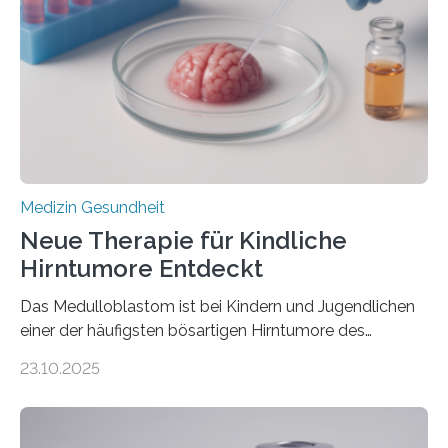
Rhythmusstörungen reduzieren lassen. Würzburg. Die
hypertrophe Kardiomyopathie (HCM) ist die häufigste
erblich bedingte Herzerkrankung. Sie führt dazu, dass
sich die linke Herzkammer verdickt, der Herzmuskel zu
stark kontrahiert…
Medizin Gesundheit
Neue Therapie für Kindliche
Hirntumore Entdeckt
Das Medulloblastom ist bei Kindern und Jugendlichen
einer der häufigsten bösartigen Hirntumore des
Zentralen Nervensystems. Etwa 70 bis 80 Prozent der
23.10.2025
Betroffenen können mit heutigen Methoden geheilt
werden. Viele müssen jedoch mit schweren
Langzeitfolgen der aggressiven Therapien leben.