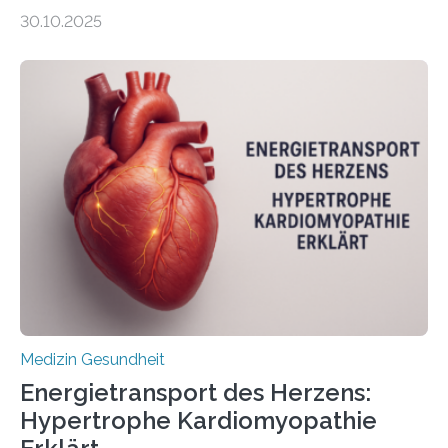
gewonnen, wie Darmkrebs künftig individueller
30.10.2025
behandelt werden kann. In ihrer aktuellen Studie,
veröffentlicht in der Fachzeitschrift Molecular
Oncology, zeigen die Forschenden, dass Mini-Tumore
aus Gewebe von Patientinnen und Patienten –
sogenannte Organoide – genutzt werden können, um
vorab zu prüfen, welche Medikamente am besten
wirken. Dabei wurde ein Eiweiß identifiziert, das künftig
als Biomarker für die Wahl der passenden Therapie
dienen könnte. Darmkrebs zählt weltweit zu den
häufigsten Krebsarten und stellt…
Medizin Gesundheit
Energietransport des Herzens:
Hypertrophe Kardiomyopathie