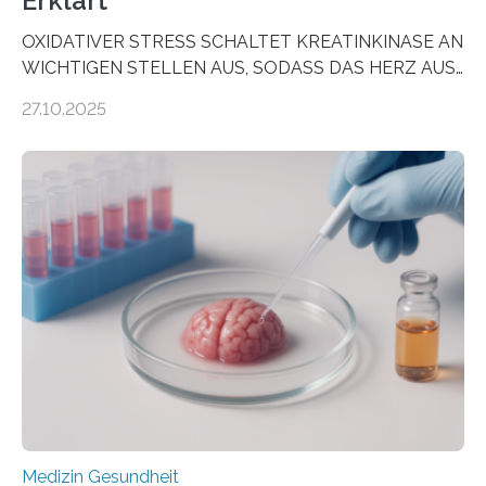
Erklärt
OXIDATIVER STRESS SCHALTET KREATINKINASE AN
WICHTIGEN STELLEN AUS, SODASS DAS HERZ AUS
DEM ENERGIEGLEICHGEWICHT KOMMTForschende
27.10.2025
aus dem Deutschen Zentrum für Herzinsuffizienz
zeigen in einer internationalen, multizentrischen Studie
im Journal Circulation, warum der Energietransport bei
der Hypertrophen Kardiomyopathie (HCM) versagen
kann und wie sich durch eine Verringerung der
Herzbelastung und des oxidativen Stresses
Rhythmusstörungen reduzieren lassen. Würzburg. Die
hypertrophe Kardiomyopathie (HCM) ist die häufigste
erblich bedingte Herzerkrankung. Sie führt dazu, dass
sich die linke Herzkammer verdickt, der Herzmuskel zu
stark kontrahiert…
Medizin Gesundheit