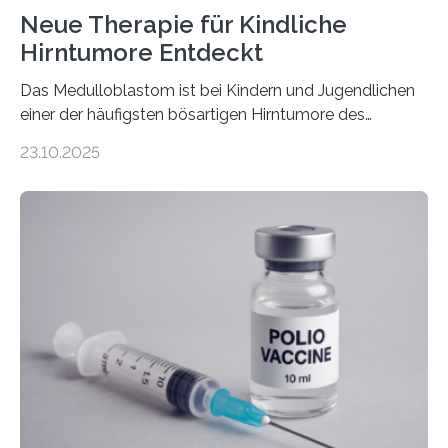
Neue Therapie für Kindliche
Hirntumore Entdeckt
Das Medulloblastom ist bei Kindern und Jugendlichen
einer der häufigsten bösartigen Hirntumore des
Zentralen Nervensystems. Etwa 70 bis 80 Prozent der
23.10.2025
Betroffenen können mit heutigen Methoden geheilt
werden. Viele müssen jedoch mit schweren
Langzeitfolgen der aggressiven Therapien leben.
Dringend benötigt werden zielgerichtete Therapien, die
nur Tumorschwachstellen angreifen und normales
Gewebe verschonen. Forschende um Daniel Merk vom
Hertie-Institut für klinische Hirnforschung am
Universitätsklinikum Tübingen haben eine solche
Schwachstelle im Erbgut einer Untergruppe des
Medulloblastoms gefunden. Die Wilhelm Sander-
Stiftung unterstützte das Projekt…