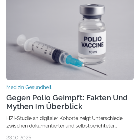
Dringend benötigt werden zielgerichtete Therapien, die
nur Tumorschwachstellen angreifen und normales
Gewebe verschonen. Forschende um Daniel Merk vom
Hertie-Institut für klinische Hirnforschung am
Universitätsklinikum Tübingen haben eine solche
Schwachstelle im Erbgut einer Untergruppe des
Medulloblastoms gefunden. Die Wilhelm Sander-
Stiftung unterstützte das Projekt…
Medizin Gesundheit
Gegen Polio Geimpft: Fakten Und
Mythen Im Überblick
HZI-Studie an digitaler Kohorte zeigt Unterschiede
zwischen dokumentierter und selbstberichteter
Polioimpfquote Die Poliomyelitis, auch bekannt als
23.10.2025