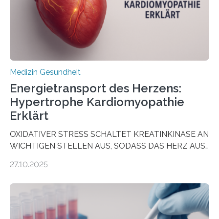
dienen könnte. Darmkrebs zählt weltweit zu den
häufigsten Krebsarten und stellt…
Medizin Gesundheit
Energietransport des Herzens:
Hypertrophe Kardiomyopathie
Erklärt
OXIDATIVER STRESS SCHALTET KREATINKINASE AN
WICHTIGEN STELLEN AUS, SODASS DAS HERZ AUS
DEM ENERGIEGLEICHGEWICHT KOMMTForschende
27.10.2025
aus dem Deutschen Zentrum für Herzinsuffizienz
zeigen in einer internationalen, multizentrischen Studie
im Journal Circulation, warum der Energietransport bei
der Hypertrophen Kardiomyopathie (HCM) versagen
kann und wie sich durch eine Verringerung der