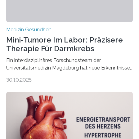
Medizin Gesundheit
Mini-Tumore Im Labor: Präzisere
Therapie Für Darmkrebs
Ein interdisziplinäres Forschungsteam der
Universitätsmedizin Magdeburg hat neue Erkenntnisse
gewonnen, wie Darmkrebs künftig individueller
30.10.2025
behandelt werden kann. In ihrer aktuellen Studie,
veröffentlicht in der Fachzeitschrift Molecular
Oncology, zeigen die Forschenden, dass Mini-Tumore
aus Gewebe von Patientinnen und Patienten –
sogenannte Organoide – genutzt werden können, um
vorab zu prüfen, welche Medikamente am besten
wirken. Dabei wurde ein Eiweiß identifiziert, das künftig
als Biomarker für die Wahl der passenden Therapie