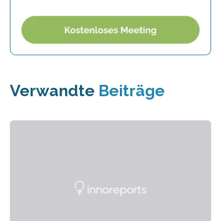
Verwandte
Beiträge