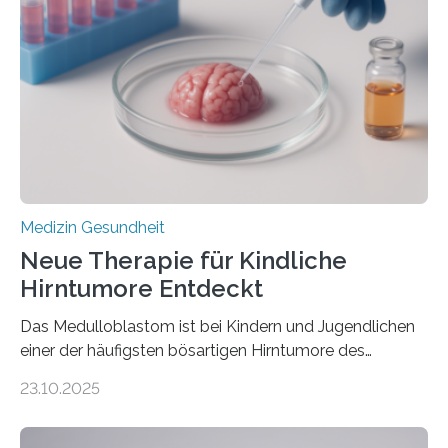
Herzbelastung und des oxidativen Stresses
Rhythmusstörungen reduzieren lassen. Würzburg. Die
hypertrophe Kardiomyopathie (HCM) ist die häufigste
erblich bedingte Herzerkrankung. Sie führt dazu, dass
sich die linke Herzkammer verdickt, der Herzmuskel zu
stark kontrahiert…
Medizin Gesundheit
Neue Therapie für Kindliche
Hirntumore Entdeckt
Das Medulloblastom ist bei Kindern und Jugendlichen
einer der häufigsten bösartigen Hirntumore des
Zentralen Nervensystems. Etwa 70 bis 80 Prozent der
23.10.2025
Betroffenen können mit heutigen Methoden geheilt
werden. Viele müssen jedoch mit schweren
Langzeitfolgen der aggressiven Therapien leben.