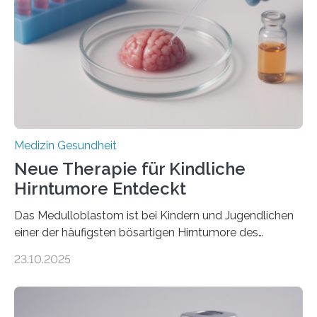
Rhythmusstörungen reduzieren lassen. Würzburg. Die
hypertrophe Kardiomyopathie (HCM) ist die häufigste
erblich bedingte Herzerkrankung. Sie führt dazu, dass
sich die linke Herzkammer verdickt, der Herzmuskel zu
stark kontrahiert…
Medizin Gesundheit
Neue Therapie für Kindliche
Hirntumore Entdeckt
Das Medulloblastom ist bei Kindern und Jugendlichen
einer der häufigsten bösartigen Hirntumore des
Zentralen Nervensystems. Etwa 70 bis 80 Prozent der
23.10.2025
Betroffenen können mit heutigen Methoden geheilt
werden. Viele müssen jedoch mit schweren
Langzeitfolgen der aggressiven Therapien leben.