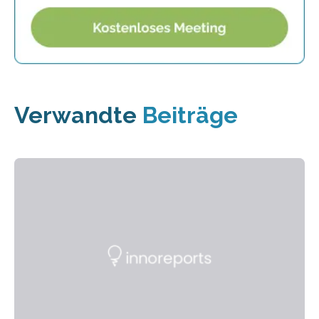
Verwandte
Beiträge