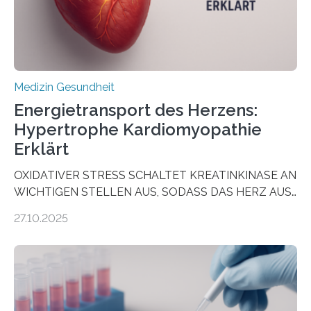
häufigsten Krebsarten und stellt…
Medizin Gesundheit
Energietransport des Herzens:
Hypertrophe Kardiomyopathie
Erklärt
OXIDATIVER STRESS SCHALTET KREATINKINASE AN
WICHTIGEN STELLEN AUS, SODASS DAS HERZ AUS
DEM ENERGIEGLEICHGEWICHT KOMMTForschende
27.10.2025
aus dem Deutschen Zentrum für Herzinsuffizienz
zeigen in einer internationalen, multizentrischen Studie
im Journal Circulation, warum der Energietransport bei
der Hypertrophen Kardiomyopathie (HCM) versagen
kann und wie sich durch eine Verringerung der
Herzbelastung und des oxidativen Stresses