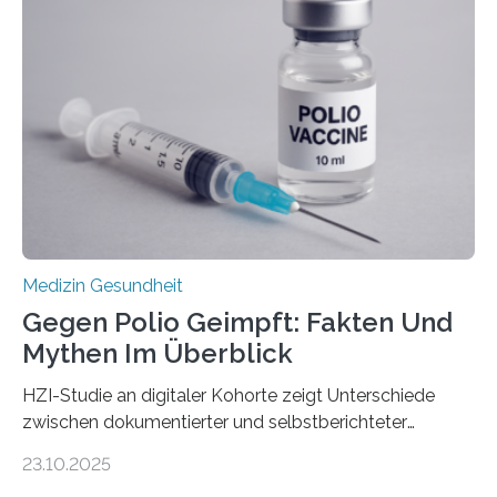
Dringend benötigt werden zielgerichtete Therapien, die
nur Tumorschwachstellen angreifen und normales
Gewebe verschonen. Forschende um Daniel Merk vom
Hertie-Institut für klinische Hirnforschung am
Universitätsklinikum Tübingen haben eine solche
Schwachstelle im Erbgut einer Untergruppe des
Medulloblastoms gefunden. Die Wilhelm Sander-
Stiftung unterstützte das Projekt…
Medizin Gesundheit
Gegen Polio Geimpft: Fakten Und
Mythen Im Überblick
HZI-Studie an digitaler Kohorte zeigt Unterschiede
zwischen dokumentierter und selbstberichteter
Polioimpfquote Die Poliomyelitis, auch bekannt als
23.10.2025
Kinderlähmung, ist eine ansteckende Krankheit, die