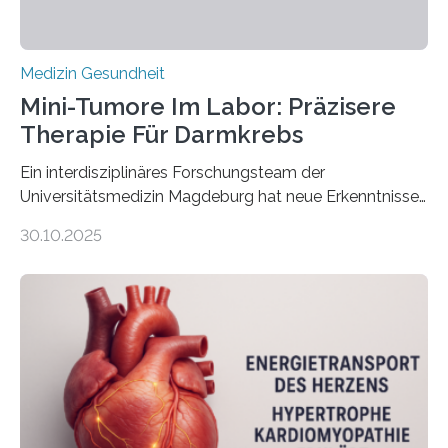
Medizin Gesundheit
Mini-Tumore Im Labor: Präzisere
Therapie Für Darmkrebs
Ein interdisziplinäres Forschungsteam der
Universitätsmedizin Magdeburg hat neue Erkenntnisse
gewonnen, wie Darmkrebs künftig individueller
30.10.2025
behandelt werden kann. In ihrer aktuellen Studie,
veröffentlicht in der Fachzeitschrift Molecular
Oncology, zeigen die Forschenden, dass Mini-Tumore
aus Gewebe von Patientinnen und Patienten –
sogenannte Organoide – genutzt werden können, um
vorab zu prüfen, welche Medikamente am besten
wirken. Dabei wurde ein Eiweiß identifiziert, das künftig
als Biomarker für die Wahl der passenden Therapie
dienen könnte. Darmkrebs zählt weltweit zu den