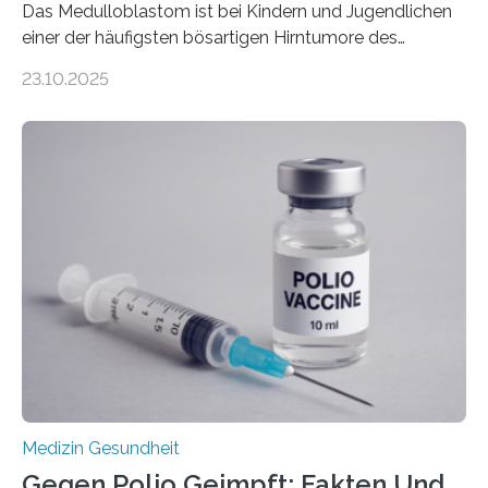
Das Medulloblastom ist bei Kindern und Jugendlichen
einer der häufigsten bösartigen Hirntumore des
Zentralen Nervensystems. Etwa 70 bis 80 Prozent der
23.10.2025
Betroffenen können mit heutigen Methoden geheilt
werden. Viele müssen jedoch mit schweren
Langzeitfolgen der aggressiven Therapien leben.
Dringend benötigt werden zielgerichtete Therapien, die
nur Tumorschwachstellen angreifen und normales
Gewebe verschonen. Forschende um Daniel Merk vom
Hertie-Institut für klinische Hirnforschung am
Universitätsklinikum Tübingen haben eine solche
Schwachstelle im Erbgut einer Untergruppe des
Medulloblastoms gefunden. Die Wilhelm Sander-
Stiftung unterstützte das Projekt…
Medizin Gesundheit
Gegen Polio Geimpft: Fakten Und