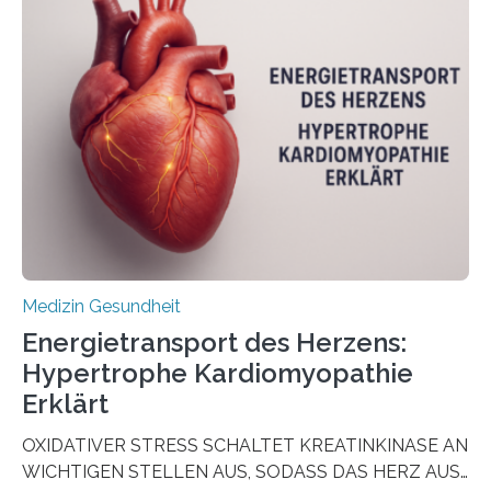
aus Gewebe von Patientinnen und Patienten –
sogenannte Organoide – genutzt werden können, um
vorab zu prüfen, welche Medikamente am besten
wirken. Dabei wurde ein Eiweiß identifiziert, das künftig
als Biomarker für die Wahl der passenden Therapie
dienen könnte. Darmkrebs zählt weltweit zu den
häufigsten Krebsarten und stellt…
Medizin Gesundheit
Energietransport des Herzens:
Hypertrophe Kardiomyopathie
Erklärt
OXIDATIVER STRESS SCHALTET KREATINKINASE AN
WICHTIGEN STELLEN AUS, SODASS DAS HERZ AUS