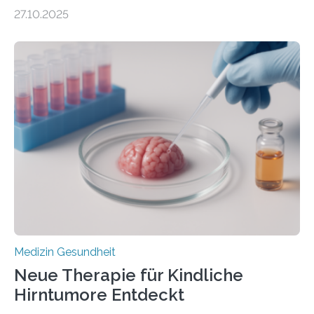
DEM ENERGIEGLEICHGEWICHT KOMMTForschende
27.10.2025
aus dem Deutschen Zentrum für Herzinsuffizienz
zeigen in einer internationalen, multizentrischen Studie
im Journal Circulation, warum der Energietransport bei
der Hypertrophen Kardiomyopathie (HCM) versagen
kann und wie sich durch eine Verringerung der
Herzbelastung und des oxidativen Stresses
Rhythmusstörungen reduzieren lassen. Würzburg. Die
hypertrophe Kardiomyopathie (HCM) ist die häufigste
erblich bedingte Herzerkrankung. Sie führt dazu, dass
sich die linke Herzkammer verdickt, der Herzmuskel zu
stark kontrahiert…
Medizin Gesundheit
Neue Therapie für Kindliche
Hirntumore Entdeckt