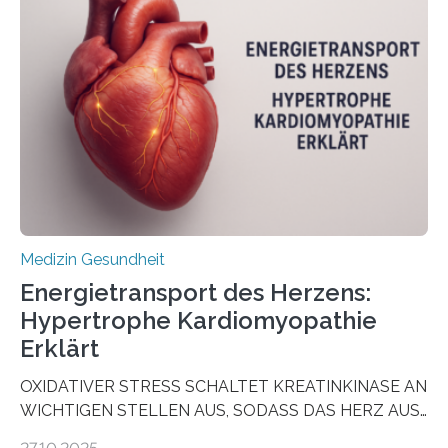
aus Gewebe von Patientinnen und Patienten –
sogenannte Organoide – genutzt werden können, um
vorab zu prüfen, welche Medikamente am besten
wirken. Dabei wurde ein Eiweiß identifiziert, das künftig
als Biomarker für die Wahl der passenden Therapie
dienen könnte. Darmkrebs zählt weltweit zu den
häufigsten Krebsarten und stellt…
Medizin Gesundheit
Energietransport des Herzens:
Hypertrophe Kardiomyopathie
Erklärt
OXIDATIVER STRESS SCHALTET KREATINKINASE AN
WICHTIGEN STELLEN AUS, SODASS DAS HERZ AUS
DEM ENERGIEGLEICHGEWICHT KOMMTForschende