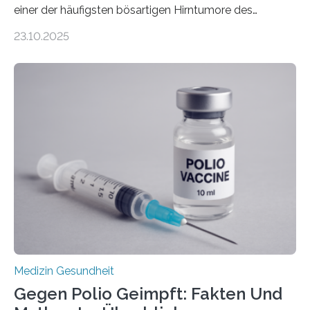
einer der häufigsten bösartigen Hirntumore des
Zentralen Nervensystems. Etwa 70 bis 80 Prozent der
23.10.2025
Betroffenen können mit heutigen Methoden geheilt
werden. Viele müssen jedoch mit schweren
Langzeitfolgen der aggressiven Therapien leben.
Dringend benötigt werden zielgerichtete Therapien, die
nur Tumorschwachstellen angreifen und normales
Gewebe verschonen. Forschende um Daniel Merk vom
Hertie-Institut für klinische Hirnforschung am
Universitätsklinikum Tübingen haben eine solche
Schwachstelle im Erbgut einer Untergruppe des
Medulloblastoms gefunden. Die Wilhelm Sander-
Stiftung unterstützte das Projekt…
Medizin Gesundheit
Gegen Polio Geimpft: Fakten Und