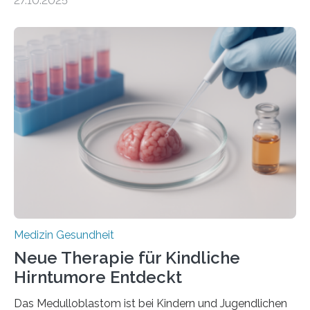
27.10.2025
aus dem Deutschen Zentrum für Herzinsuffizienz
zeigen in einer internationalen, multizentrischen Studie
im Journal Circulation, warum der Energietransport bei
der Hypertrophen Kardiomyopathie (HCM) versagen
kann und wie sich durch eine Verringerung der
Herzbelastung und des oxidativen Stresses
Rhythmusstörungen reduzieren lassen. Würzburg. Die
hypertrophe Kardiomyopathie (HCM) ist die häufigste
erblich bedingte Herzerkrankung. Sie führt dazu, dass
sich die linke Herzkammer verdickt, der Herzmuskel zu
stark kontrahiert…
Medizin Gesundheit
Neue Therapie für Kindliche
Hirntumore Entdeckt
Das Medulloblastom ist bei Kindern und Jugendlichen