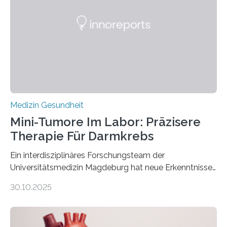
Medizin Gesundheit
Mini-Tumore Im Labor: Präzisere
Therapie Für Darmkrebs
Ein interdisziplinäres Forschungsteam der
Universitätsmedizin Magdeburg hat neue Erkenntnisse
gewonnen, wie Darmkrebs künftig individueller
30.10.2025
behandelt werden kann. In ihrer aktuellen Studie,
veröffentlicht in der Fachzeitschrift Molecular
Oncology, zeigen die Forschenden, dass Mini-Tumore