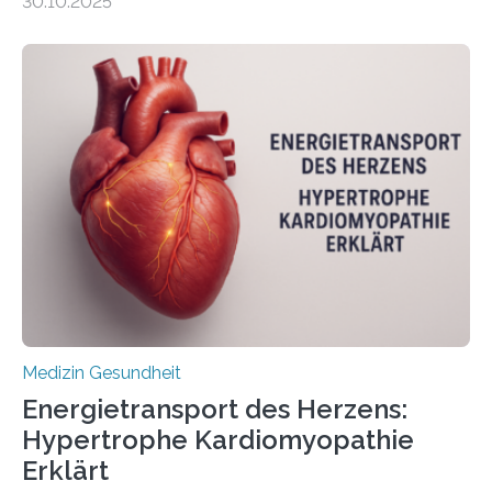
30.10.2025
behandelt werden kann. In ihrer aktuellen Studie,
veröffentlicht in der Fachzeitschrift Molecular
Oncology, zeigen die Forschenden, dass Mini-Tumore
aus Gewebe von Patientinnen und Patienten –
sogenannte Organoide – genutzt werden können, um
vorab zu prüfen, welche Medikamente am besten
wirken. Dabei wurde ein Eiweiß identifiziert, das künftig
als Biomarker für die Wahl der passenden Therapie
dienen könnte. Darmkrebs zählt weltweit zu den
häufigsten Krebsarten und stellt…
Medizin Gesundheit
Energietransport des Herzens:
Hypertrophe Kardiomyopathie
Erklärt