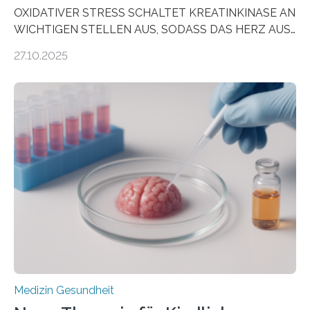
OXIDATIVER STRESS SCHALTET KREATINKINASE AN
WICHTIGEN STELLEN AUS, SODASS DAS HERZ AUS
DEM ENERGIEGLEICHGEWICHT KOMMTForschende
27.10.2025
aus dem Deutschen Zentrum für Herzinsuffizienz
zeigen in einer internationalen, multizentrischen Studie
im Journal Circulation, warum der Energietransport bei
der Hypertrophen Kardiomyopathie (HCM) versagen
kann und wie sich durch eine Verringerung der
Herzbelastung und des oxidativen Stresses
Rhythmusstörungen reduzieren lassen. Würzburg. Die
hypertrophe Kardiomyopathie (HCM) ist die häufigste
erblich bedingte Herzerkrankung. Sie führt dazu, dass
sich die linke Herzkammer verdickt, der Herzmuskel zu
stark kontrahiert…
Medizin Gesundheit