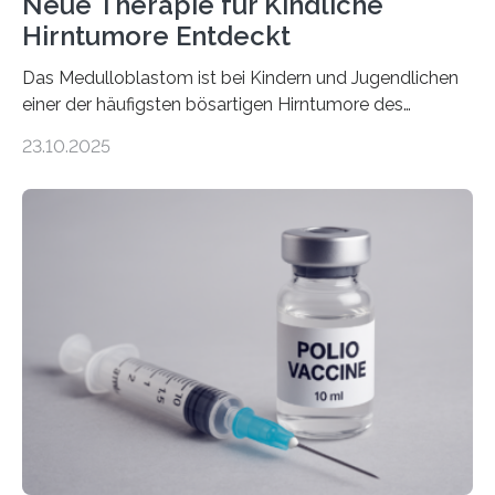
Neue Therapie für Kindliche
Hirntumore Entdeckt
Das Medulloblastom ist bei Kindern und Jugendlichen
einer der häufigsten bösartigen Hirntumore des
Zentralen Nervensystems. Etwa 70 bis 80 Prozent der
23.10.2025
Betroffenen können mit heutigen Methoden geheilt
werden. Viele müssen jedoch mit schweren
Langzeitfolgen der aggressiven Therapien leben.
Dringend benötigt werden zielgerichtete Therapien, die
nur Tumorschwachstellen angreifen und normales
Gewebe verschonen. Forschende um Daniel Merk vom
Hertie-Institut für klinische Hirnforschung am
Universitätsklinikum Tübingen haben eine solche
Schwachstelle im Erbgut einer Untergruppe des
Medulloblastoms gefunden. Die Wilhelm Sander-
Stiftung unterstützte das Projekt…