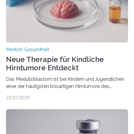
hypertrophe Kardiomyopathie (HCM) ist die häufigste
erblich bedingte Herzerkrankung. Sie führt dazu, dass
sich die linke Herzkammer verdickt, der Herzmuskel zu
stark kontrahiert…
Medizin Gesundheit
Neue Therapie für Kindliche
Hirntumore Entdeckt
Das Medulloblastom ist bei Kindern und Jugendlichen
einer der häufigsten bösartigen Hirntumore des
Zentralen Nervensystems. Etwa 70 bis 80 Prozent der
23.10.2025
Betroffenen können mit heutigen Methoden geheilt
werden. Viele müssen jedoch mit schweren
Langzeitfolgen der aggressiven Therapien leben.
Dringend benötigt werden zielgerichtete Therapien, die
nur Tumorschwachstellen angreifen und normales