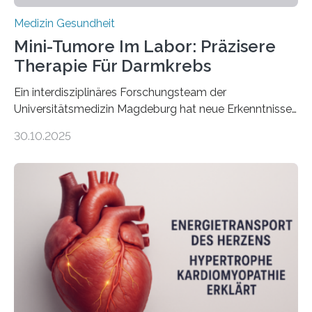
Medizin Gesundheit
Mini-Tumore Im Labor: Präzisere
Therapie Für Darmkrebs
Ein interdisziplinäres Forschungsteam der
Universitätsmedizin Magdeburg hat neue Erkenntnisse
gewonnen, wie Darmkrebs künftig individueller
30.10.2025
behandelt werden kann. In ihrer aktuellen Studie,
veröffentlicht in der Fachzeitschrift Molecular
Oncology, zeigen die Forschenden, dass Mini-Tumore
aus Gewebe von Patientinnen und Patienten –
sogenannte Organoide – genutzt werden können, um
vorab zu prüfen, welche Medikamente am besten
wirken. Dabei wurde ein Eiweiß identifiziert, das künftig
als Biomarker für die Wahl der passenden Therapie
dienen könnte. Darmkrebs zählt weltweit zu den
häufigsten Krebsarten und stellt…