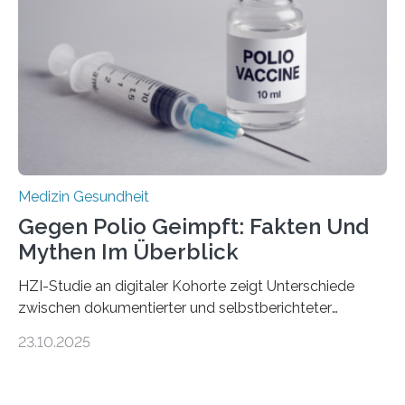
Gewebe verschonen. Forschende um Daniel Merk vom
Hertie-Institut für klinische Hirnforschung am
Universitätsklinikum Tübingen haben eine solche
Schwachstelle im Erbgut einer Untergruppe des
Medulloblastoms gefunden. Die Wilhelm Sander-
Stiftung unterstützte das Projekt…
Medizin Gesundheit
Gegen Polio Geimpft: Fakten Und
Mythen Im Überblick
HZI-Studie an digitaler Kohorte zeigt Unterschiede
zwischen dokumentierter und selbstberichteter
Polioimpfquote Die Poliomyelitis, auch bekannt als
23.10.2025
Kinderlähmung, ist eine ansteckende Krankheit, die
durch das Poliovirus verursacht wird. Durch die
Entwicklung wirksamer Impfstoffe konnte das