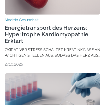
Medizin Gesundheit
Energietransport des Herzens:
Hypertrophe Kardiomyopathie
Erklärt
OXIDATIVER STRESS SCHALTET KREATINKINASE AN
WICHTIGEN STELLEN AUS, SODASS DAS HERZ AUS
DEM ENERGIEGLEICHGEWICHT KOMMTForschende
27.10.2025
aus dem Deutschen Zentrum für Herzinsuffizienz
zeigen in einer internationalen, multizentrischen Studie
im Journal Circulation, warum der Energietransport bei
der Hypertrophen Kardiomyopathie (HCM) versagen
kann und wie sich durch eine Verringerung der
Herzbelastung und des oxidativen Stresses
Rhythmusstörungen reduzieren lassen. Würzburg. Die