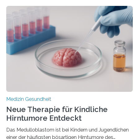
zeigen in einer internationalen, multizentrischen Studie
im Journal Circulation, warum der Energietransport bei
der Hypertrophen Kardiomyopathie (HCM) versagen
kann und wie sich durch eine Verringerung der
Herzbelastung und des oxidativen Stresses
Rhythmusstörungen reduzieren lassen. Würzburg. Die
hypertrophe Kardiomyopathie (HCM) ist die häufigste
erblich bedingte Herzerkrankung. Sie führt dazu, dass
sich die linke Herzkammer verdickt, der Herzmuskel zu
stark kontrahiert…
Medizin Gesundheit
Neue Therapie für Kindliche
Hirntumore Entdeckt
Das Medulloblastom ist bei Kindern und Jugendlichen
einer der häufigsten bösartigen Hirntumore des