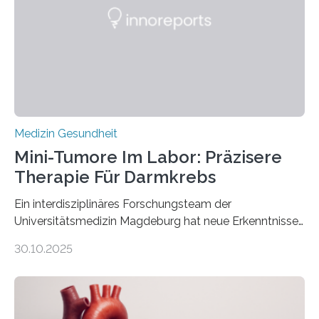
Medizin Gesundheit
Mini-Tumore Im Labor: Präzisere
Therapie Für Darmkrebs
Ein interdisziplinäres Forschungsteam der
Universitätsmedizin Magdeburg hat neue Erkenntnisse
gewonnen, wie Darmkrebs künftig individueller
30.10.2025
behandelt werden kann. In ihrer aktuellen Studie,
veröffentlicht in der Fachzeitschrift Molecular
Oncology, zeigen die Forschenden, dass Mini-Tumore
aus Gewebe von Patientinnen und Patienten –