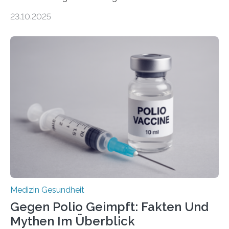
Zentralen Nervensystems. Etwa 70 bis 80 Prozent der
23.10.2025
Betroffenen können mit heutigen Methoden geheilt
werden. Viele müssen jedoch mit schweren
Langzeitfolgen der aggressiven Therapien leben.
Dringend benötigt werden zielgerichtete Therapien, die
nur Tumorschwachstellen angreifen und normales
Gewebe verschonen. Forschende um Daniel Merk vom
Hertie-Institut für klinische Hirnforschung am
Universitätsklinikum Tübingen haben eine solche
Schwachstelle im Erbgut einer Untergruppe des
Medulloblastoms gefunden. Die Wilhelm Sander-
Stiftung unterstützte das Projekt…
Medizin Gesundheit
Gegen Polio Geimpft: Fakten Und
Mythen Im Überblick