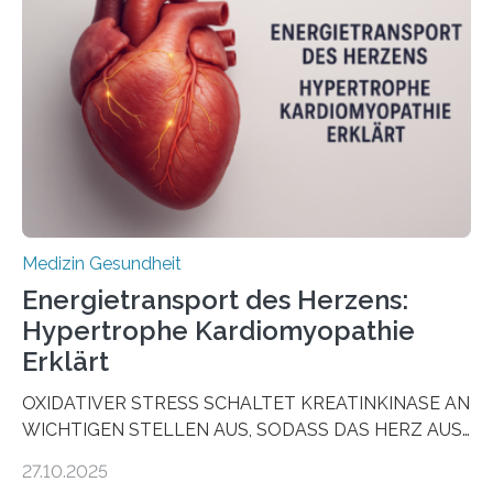
sogenannte Organoide – genutzt werden können, um
vorab zu prüfen, welche Medikamente am besten
wirken. Dabei wurde ein Eiweiß identifiziert, das künftig
als Biomarker für die Wahl der passenden Therapie
dienen könnte. Darmkrebs zählt weltweit zu den
häufigsten Krebsarten und stellt…
Medizin Gesundheit
Energietransport des Herzens:
Hypertrophe Kardiomyopathie
Erklärt
OXIDATIVER STRESS SCHALTET KREATINKINASE AN
WICHTIGEN STELLEN AUS, SODASS DAS HERZ AUS
DEM ENERGIEGLEICHGEWICHT KOMMTForschende
27.10.2025
aus dem Deutschen Zentrum für Herzinsuffizienz