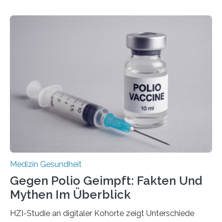
Betroffenen können mit heutigen Methoden geheilt
werden. Viele müssen jedoch mit schweren
Langzeitfolgen der aggressiven Therapien leben.
Dringend benötigt werden zielgerichtete Therapien, die
nur Tumorschwachstellen angreifen und normales
Gewebe verschonen. Forschende um Daniel Merk vom
Hertie-Institut für klinische Hirnforschung am
Universitätsklinikum Tübingen haben eine solche
Schwachstelle im Erbgut einer Untergruppe des
Medulloblastoms gefunden. Die Wilhelm Sander-
Stiftung unterstützte das Projekt…
Medizin Gesundheit
Gegen Polio Geimpft: Fakten Und
Mythen Im Überblick
HZI-Studie an digitaler Kohorte zeigt Unterschiede