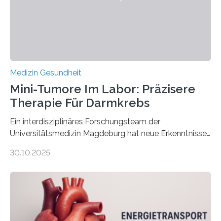
Medizin Gesundheit
Mini-Tumore Im Labor: Präzisere
Therapie Für Darmkrebs
Ein interdisziplinäres Forschungsteam der
Universitätsmedizin Magdeburg hat neue Erkenntnisse
gewonnen, wie Darmkrebs künftig individueller
30.10.2025
behandelt werden kann. In ihrer aktuellen Studie,
veröffentlicht in der Fachzeitschrift Molecular
Oncology, zeigen die Forschenden, dass Mini-Tumore
aus Gewebe von Patientinnen und Patienten –
sogenannte Organoide – genutzt werden können, um
vorab zu prüfen, welche Medikamente am besten