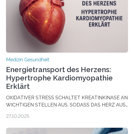
wirken. Dabei wurde ein Eiweiß identifiziert, das künftig
als Biomarker für die Wahl der passenden Therapie
dienen könnte. Darmkrebs zählt weltweit zu den
häufigsten Krebsarten und stellt…
Medizin Gesundheit
Energietransport des Herzens:
Hypertrophe Kardiomyopathie
Erklärt
OXIDATIVER STRESS SCHALTET KREATINKINASE AN
WICHTIGEN STELLEN AUS, SODASS DAS HERZ AUS
DEM ENERGIEGLEICHGEWICHT KOMMTForschende
27.10.2025
aus dem Deutschen Zentrum für Herzinsuffizienz
zeigen in einer internationalen, multizentrischen Studie
im Journal Circulation, warum der Energietransport bei