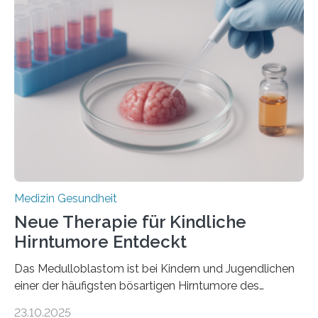
der Hypertrophen Kardiomyopathie (HCM) versagen
kann und wie sich durch eine Verringerung der
Herzbelastung und des oxidativen Stresses
Rhythmusstörungen reduzieren lassen. Würzburg. Die
hypertrophe Kardiomyopathie (HCM) ist die häufigste
erblich bedingte Herzerkrankung. Sie führt dazu, dass
sich die linke Herzkammer verdickt, der Herzmuskel zu
stark kontrahiert…
Medizin Gesundheit
Neue Therapie für Kindliche
Hirntumore Entdeckt
Das Medulloblastom ist bei Kindern und Jugendlichen
einer der häufigsten bösartigen Hirntumore des
Zentralen Nervensystems. Etwa 70 bis 80 Prozent der
23.10.2025