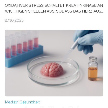
OXIDATIVER STRESS SCHALTET KREATINKINASE AN
WICHTIGEN STELLEN AUS, SODASS DAS HERZ AUS
DEM ENERGIEGLEICHGEWICHT KOMMTForschende
27.10.2025
aus dem Deutschen Zentrum für Herzinsuffizienz
zeigen in einer internationalen, multizentrischen Studie
im Journal Circulation, warum der Energietransport bei
der Hypertrophen Kardiomyopathie (HCM) versagen
kann und wie sich durch eine Verringerung der
Herzbelastung und des oxidativen Stresses
Rhythmusstörungen reduzieren lassen. Würzburg. Die
hypertrophe Kardiomyopathie (HCM) ist die häufigste
erblich bedingte Herzerkrankung. Sie führt dazu, dass
sich die linke Herzkammer verdickt, der Herzmuskel zu
stark kontrahiert…
Medizin Gesundheit