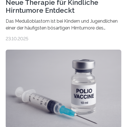
Neue Therapie für Kindliche
Hirntumore Entdeckt
Das Medulloblastom ist bei Kindern und Jugendlichen
einer der häufigsten bösartigen Hirntumore des
Zentralen Nervensystems. Etwa 70 bis 80 Prozent der
23.10.2025
Betroffenen können mit heutigen Methoden geheilt
werden. Viele müssen jedoch mit schweren
Langzeitfolgen der aggressiven Therapien leben.
Dringend benötigt werden zielgerichtete Therapien, die
nur Tumorschwachstellen angreifen und normales
Gewebe verschonen. Forschende um Daniel Merk vom
Hertie-Institut für klinische Hirnforschung am
Universitätsklinikum Tübingen haben eine solche
Schwachstelle im Erbgut einer Untergruppe des
Medulloblastoms gefunden. Die Wilhelm Sander-
Stiftung unterstützte das Projekt…