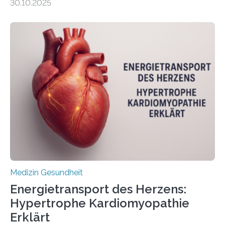
30.10.2025
behandelt werden kann. In ihrer aktuellen Studie,
veröffentlicht in der Fachzeitschrift Molecular
Oncology, zeigen die Forschenden, dass Mini-Tumore
aus Gewebe von Patientinnen und Patienten –
sogenannte Organoide – genutzt werden können, um
vorab zu prüfen, welche Medikamente am besten
wirken. Dabei wurde ein Eiweiß identifiziert, das künftig
als Biomarker für die Wahl der passenden Therapie
dienen könnte. Darmkrebs zählt weltweit zu den
häufigsten Krebsarten und stellt…
Medizin Gesundheit
Energietransport des Herzens:
Hypertrophe Kardiomyopathie
Erklärt