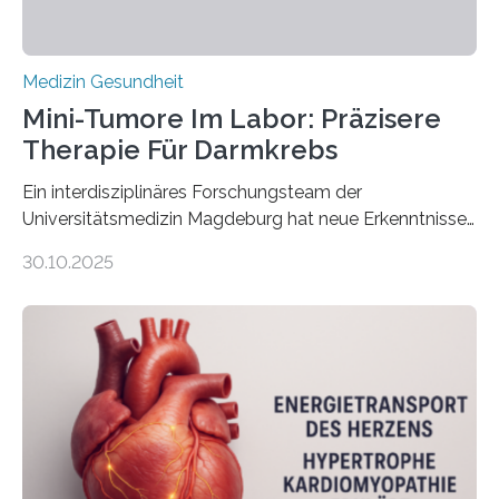
Medizin Gesundheit
Mini-Tumore Im Labor: Präzisere
Therapie Für Darmkrebs
Ein interdisziplinäres Forschungsteam der
Universitätsmedizin Magdeburg hat neue Erkenntnisse
gewonnen, wie Darmkrebs künftig individueller
30.10.2025
behandelt werden kann. In ihrer aktuellen Studie,
veröffentlicht in der Fachzeitschrift Molecular
Oncology, zeigen die Forschenden, dass Mini-Tumore
aus Gewebe von Patientinnen und Patienten –
sogenannte Organoide – genutzt werden können, um
vorab zu prüfen, welche Medikamente am besten
wirken. Dabei wurde ein Eiweiß identifiziert, das künftig
als Biomarker für die Wahl der passenden Therapie
dienen könnte. Darmkrebs zählt weltweit zu den