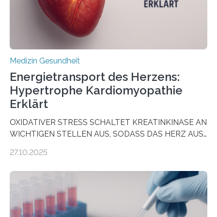
häufigsten Krebsarten und stellt…
Medizin Gesundheit
Energietransport des Herzens:
Hypertrophe Kardiomyopathie
Erklärt
OXIDATIVER STRESS SCHALTET KREATINKINASE AN
WICHTIGEN STELLEN AUS, SODASS DAS HERZ AUS
DEM ENERGIEGLEICHGEWICHT KOMMTForschende
27.10.2025
aus dem Deutschen Zentrum für Herzinsuffizienz
zeigen in einer internationalen, multizentrischen Studie
im Journal Circulation, warum der Energietransport bei
der Hypertrophen Kardiomyopathie (HCM) versagen
kann und wie sich durch eine Verringerung der
Herzbelastung und des oxidativen Stresses