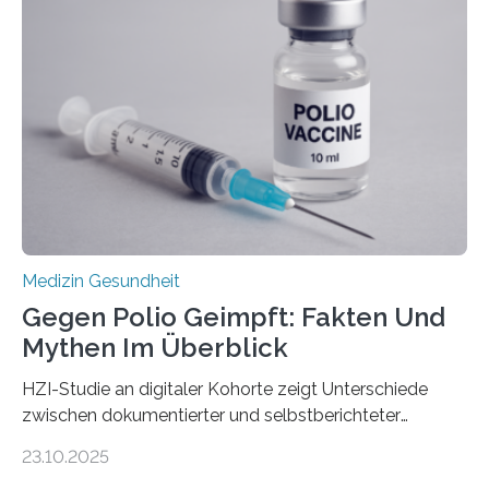
Dringend benötigt werden zielgerichtete Therapien, die
nur Tumorschwachstellen angreifen und normales
Gewebe verschonen. Forschende um Daniel Merk vom
Hertie-Institut für klinische Hirnforschung am
Universitätsklinikum Tübingen haben eine solche
Schwachstelle im Erbgut einer Untergruppe des
Medulloblastoms gefunden. Die Wilhelm Sander-
Stiftung unterstützte das Projekt…
Medizin Gesundheit
Gegen Polio Geimpft: Fakten Und
Mythen Im Überblick
HZI-Studie an digitaler Kohorte zeigt Unterschiede
zwischen dokumentierter und selbstberichteter
Polioimpfquote Die Poliomyelitis, auch bekannt als
23.10.2025
Kinderlähmung, ist eine ansteckende Krankheit, die