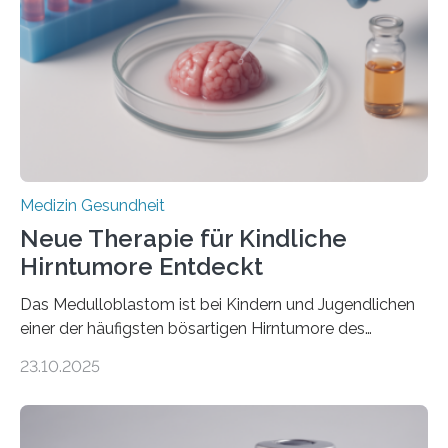
Rhythmusstörungen reduzieren lassen. Würzburg. Die
hypertrophe Kardiomyopathie (HCM) ist die häufigste
erblich bedingte Herzerkrankung. Sie führt dazu, dass
sich die linke Herzkammer verdickt, der Herzmuskel zu
stark kontrahiert…
Medizin Gesundheit
Neue Therapie für Kindliche
Hirntumore Entdeckt
Das Medulloblastom ist bei Kindern und Jugendlichen
einer der häufigsten bösartigen Hirntumore des
Zentralen Nervensystems. Etwa 70 bis 80 Prozent der
23.10.2025
Betroffenen können mit heutigen Methoden geheilt
werden. Viele müssen jedoch mit schweren
Langzeitfolgen der aggressiven Therapien leben.