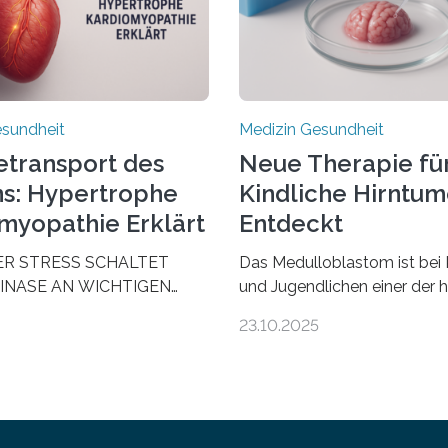
esundheit
Medizin Gesundheit
etransport des
Neue Therapie fü
s: Hypertrophe
Kindliche Hirntu
myopathie Erklärt
Entdeckt
ER STRESS SCHALTET
Das Medulloblastom ist bei 
INASE AN WICHTIGEN
und Jugendlichen einer der 
AUS, SODASS DAS HERZ
bösartigen Hirntumore des 
23.10.2025
 ENERGIEGLEICHGEWICHT
Nervensystems. Etwa 70 bis
schende aus dem
Prozent der Betroffenen kön
 Zentrum für
heutigen Methoden geheilt 
zienz zeigen in einer
Viele müssen jedoch mit sc
alen, multizentrischen Studie
Langzeitfolgen der aggress