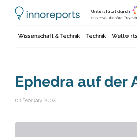
Wissenschaft & Technik
Informationstechnologie
Energie & Elektrotechnik
Unterstützt durch
das revolutionäre Proje
Wissenschaft & Technik
Technik
Weltwirts
Ephedra auf der 
04 February 2003