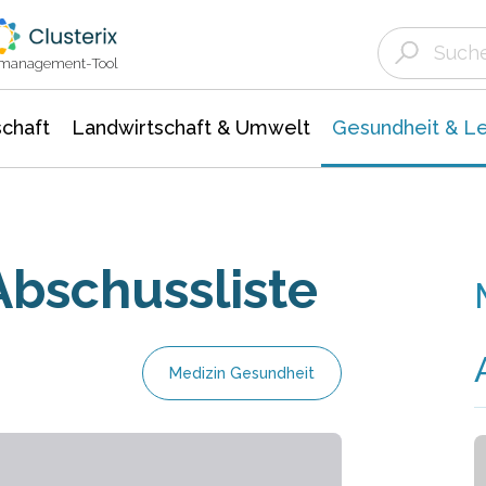
Landwirtschaft & Umwelt
Gesundheit &
Agrar- Forstwissenschaften
Biowissenschafte
Unternehmensmeldungen
Ökologie Umwelt- Naturschutz
ktmanagement-Tool
chaft
Landwirtschaft & Umwelt
Gesundheit & L
Abschussliste
Medizin Gesundheit