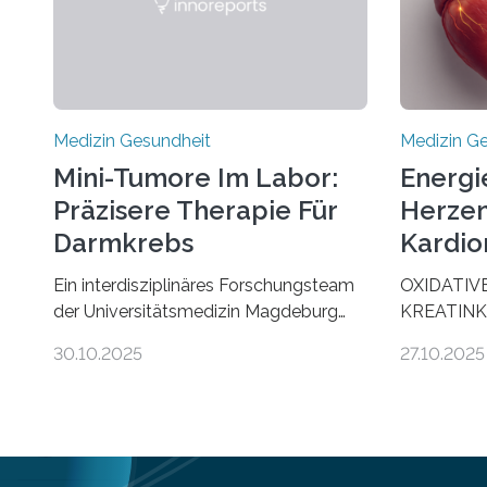
Medizin Gesundheit
Medizin G
Mini-Tumore Im Labor:
Energi
Präzisere Therapie Für
Herzen
Darmkrebs
Kardio
Ein interdisziplinäres Forschungsteam
OXIDATIV
der Universitätsmedizin Magdeburg
KREATINK
hat neue Erkenntnisse gewonnen, wie
STELLEN 
30.10.2025
27.10.2025
Darmkrebs künftig individueller
AUS DEM
behandelt werden kann. In ihrer
KOMMTFor
aktuellen Studie, veröffentlicht in der
Deutschen
Fachzeitschrift Molecular Oncology,
Herzinsuffi
zeigen die Forschenden, dass Mini-
internation