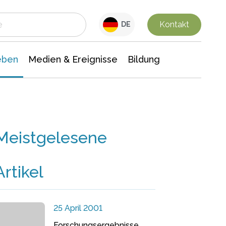
 Leben
Medien & Ereignisse
Interdisziplinäre Forschung
Veranstaltungsnachrichten
n Chemie
Gesellschaftswissenschaften
Kontakt
DE
eben
Medien & Ereignisse
Bildung
Meistgelesene
Artikel
25 April 2001
Forschungsergebnisse