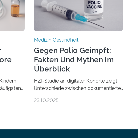
Medizin Gesundheit
r
Gegen Polio Geimpft:
more
Fakten Und Mythen Im
Überblick
Kindern
HZI-Studie an digitaler Kohorte zeigt
häufigsten
Unterschiede zwischen dokumentierter
Zentralen
und selbstberichteter Polioimpfquote
23.10.2025
 80
Die Poliomyelitis, auch bekannt als
nen mit
Kinderlähmung, ist eine ansteckende
werden.
Krankheit, die durch das Poliovirus
hweren
verursacht wird. Durch die Entwicklung
iven
wirksamer Impfstoffe konnte das