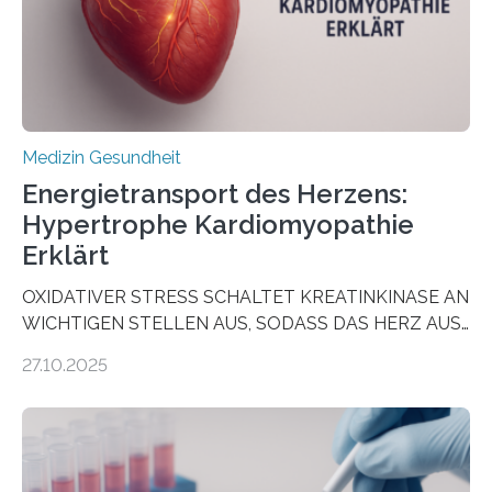
dienen könnte. Darmkrebs zählt weltweit zu den
häufigsten Krebsarten und stellt…
Medizin Gesundheit
Energietransport des Herzens:
Hypertrophe Kardiomyopathie
Erklärt
OXIDATIVER STRESS SCHALTET KREATINKINASE AN
WICHTIGEN STELLEN AUS, SODASS DAS HERZ AUS
DEM ENERGIEGLEICHGEWICHT KOMMTForschende
27.10.2025
aus dem Deutschen Zentrum für Herzinsuffizienz
zeigen in einer internationalen, multizentrischen Studie
im Journal Circulation, warum der Energietransport bei
der Hypertrophen Kardiomyopathie (HCM) versagen
kann und wie sich durch eine Verringerung der