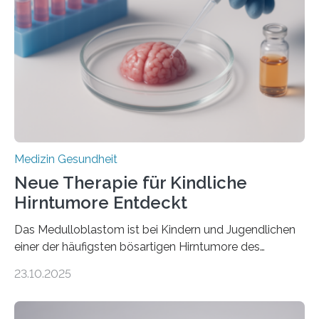
Herzbelastung und des oxidativen Stresses
Rhythmusstörungen reduzieren lassen. Würzburg. Die
hypertrophe Kardiomyopathie (HCM) ist die häufigste
erblich bedingte Herzerkrankung. Sie führt dazu, dass
sich die linke Herzkammer verdickt, der Herzmuskel zu
stark kontrahiert…
Medizin Gesundheit
Neue Therapie für Kindliche
Hirntumore Entdeckt
Das Medulloblastom ist bei Kindern und Jugendlichen
einer der häufigsten bösartigen Hirntumore des
Zentralen Nervensystems. Etwa 70 bis 80 Prozent der
23.10.2025
Betroffenen können mit heutigen Methoden geheilt
werden. Viele müssen jedoch mit schweren
Langzeitfolgen der aggressiven Therapien leben.