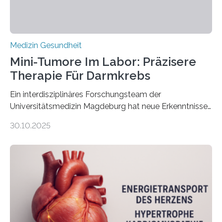
Medizin Gesundheit
Mini-Tumore Im Labor: Präzisere
Therapie Für Darmkrebs
Ein interdisziplinäres Forschungsteam der
Universitätsmedizin Magdeburg hat neue Erkenntnisse
gewonnen, wie Darmkrebs künftig individueller
30.10.2025
behandelt werden kann. In ihrer aktuellen Studie,
veröffentlicht in der Fachzeitschrift Molecular
Oncology, zeigen die Forschenden, dass Mini-Tumore
aus Gewebe von Patientinnen und Patienten –
sogenannte Organoide – genutzt werden können, um
vorab zu prüfen, welche Medikamente am besten
wirken. Dabei wurde ein Eiweiß identifiziert, das künftig
als Biomarker für die Wahl der passenden Therapie