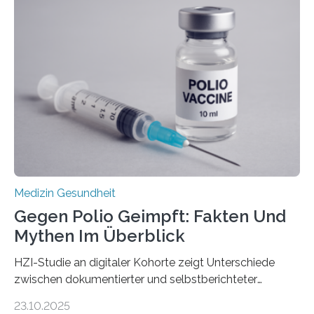
Dringend benötigt werden zielgerichtete Therapien, die
nur Tumorschwachstellen angreifen und normales
Gewebe verschonen. Forschende um Daniel Merk vom
Hertie-Institut für klinische Hirnforschung am
Universitätsklinikum Tübingen haben eine solche
Schwachstelle im Erbgut einer Untergruppe des
Medulloblastoms gefunden. Die Wilhelm Sander-
Stiftung unterstützte das Projekt…
Medizin Gesundheit
Gegen Polio Geimpft: Fakten Und
Mythen Im Überblick
HZI-Studie an digitaler Kohorte zeigt Unterschiede
zwischen dokumentierter und selbstberichteter
Polioimpfquote Die Poliomyelitis, auch bekannt als
23.10.2025
Kinderlähmung, ist eine ansteckende Krankheit, die