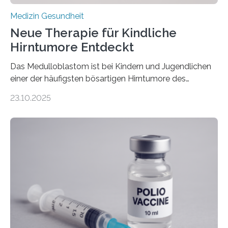
Medizin Gesundheit
Neue Therapie für Kindliche
Hirntumore Entdeckt
Das Medulloblastom ist bei Kindern und Jugendlichen
einer der häufigsten bösartigen Hirntumore des
Zentralen Nervensystems. Etwa 70 bis 80 Prozent der
23.10.2025
Betroffenen können mit heutigen Methoden geheilt
werden. Viele müssen jedoch mit schweren
Langzeitfolgen der aggressiven Therapien leben.
Dringend benötigt werden zielgerichtete Therapien, die
nur Tumorschwachstellen angreifen und normales
Gewebe verschonen. Forschende um Daniel Merk vom
Hertie-Institut für klinische Hirnforschung am
Universitätsklinikum Tübingen haben eine solche
Schwachstelle im Erbgut einer Untergruppe des
Medulloblastoms gefunden. Die Wilhelm Sander-
Stiftung unterstützte das Projekt…