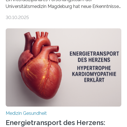
Universitätsmedizin Magdeburg hat neue Erkenntnisse
gewonnen, wie Darmkrebs künftig individueller
30.10.2025
behandelt werden kann. In ihrer aktuellen Studie,
veröffentlicht in der Fachzeitschrift Molecular
Oncology, zeigen die Forschenden, dass Mini-Tumore
aus Gewebe von Patientinnen und Patienten –
sogenannte Organoide – genutzt werden können, um
vorab zu prüfen, welche Medikamente am besten
wirken. Dabei wurde ein Eiweiß identifiziert, das künftig
als Biomarker für die Wahl der passenden Therapie
dienen könnte. Darmkrebs zählt weltweit zu den
häufigsten Krebsarten und stellt…
Medizin Gesundheit
Energietransport des Herzens: