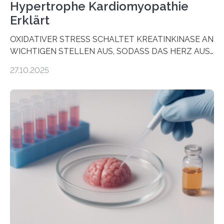
Hypertrophe Kardiomyopathie
Erklärt
OXIDATIVER STRESS SCHALTET KREATINKINASE AN
WICHTIGEN STELLEN AUS, SODASS DAS HERZ AUS
DEM ENERGIEGLEICHGEWICHT KOMMTForschende
27.10.2025
aus dem Deutschen Zentrum für Herzinsuffizienz
zeigen in einer internationalen, multizentrischen Studie
im Journal Circulation, warum der Energietransport bei
der Hypertrophen Kardiomyopathie (HCM) versagen
kann und wie sich durch eine Verringerung der
Herzbelastung und des oxidativen Stresses
Rhythmusstörungen reduzieren lassen. Würzburg. Die
hypertrophe Kardiomyopathie (HCM) ist die häufigste
erblich bedingte Herzerkrankung. Sie führt dazu, dass
sich die linke Herzkammer verdickt, der Herzmuskel zu
stark kontrahiert…