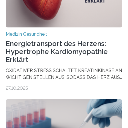
häufigsten Krebsarten und stellt…
Medizin Gesundheit
Energietransport des Herzens:
Hypertrophe Kardiomyopathie
Erklärt
OXIDATIVER STRESS SCHALTET KREATINKINASE AN
WICHTIGEN STELLEN AUS, SODASS DAS HERZ AUS
DEM ENERGIEGLEICHGEWICHT KOMMTForschende
27.10.2025
aus dem Deutschen Zentrum für Herzinsuffizienz
zeigen in einer internationalen, multizentrischen Studie
im Journal Circulation, warum der Energietransport bei
der Hypertrophen Kardiomyopathie (HCM) versagen
kann und wie sich durch eine Verringerung der
Herzbelastung und des oxidativen Stresses