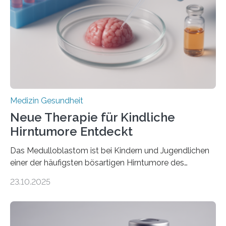
Rhythmusstörungen reduzieren lassen. Würzburg. Die
hypertrophe Kardiomyopathie (HCM) ist die häufigste
erblich bedingte Herzerkrankung. Sie führt dazu, dass
sich die linke Herzkammer verdickt, der Herzmuskel zu
stark kontrahiert…
Medizin Gesundheit
Neue Therapie für Kindliche
Hirntumore Entdeckt
Das Medulloblastom ist bei Kindern und Jugendlichen
einer der häufigsten bösartigen Hirntumore des
Zentralen Nervensystems. Etwa 70 bis 80 Prozent der
23.10.2025
Betroffenen können mit heutigen Methoden geheilt
werden. Viele müssen jedoch mit schweren
Langzeitfolgen der aggressiven Therapien leben.
Dringend benötigt werden zielgerichtete Therapien, die