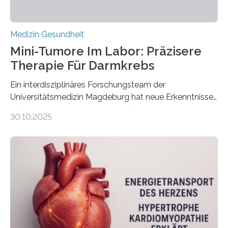
Medizin Gesundheit
Mini-Tumore Im Labor: Präzisere
Therapie Für Darmkrebs
Ein interdisziplinäres Forschungsteam der
Universitätsmedizin Magdeburg hat neue Erkenntnisse
gewonnen, wie Darmkrebs künftig individueller
30.10.2025
behandelt werden kann. In ihrer aktuellen Studie,
veröffentlicht in der Fachzeitschrift Molecular
Oncology, zeigen die Forschenden, dass Mini-Tumore
aus Gewebe von Patientinnen und Patienten –
sogenannte Organoide – genutzt werden können, um
vorab zu prüfen, welche Medikamente am besten
wirken. Dabei wurde ein Eiweiß identifiziert, das künftig
als Biomarker für die Wahl der passenden Therapie
dienen könnte. Darmkrebs zählt weltweit zu den