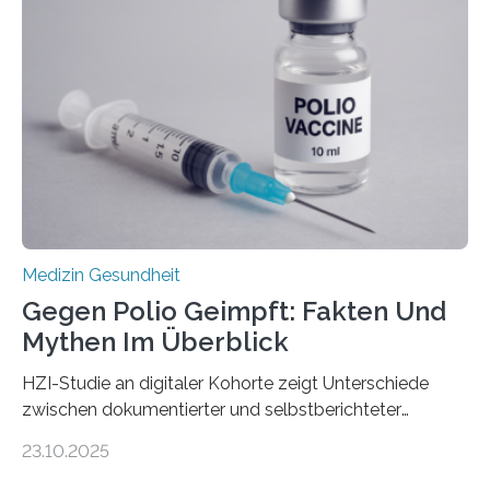
nur Tumorschwachstellen angreifen und normales
Gewebe verschonen. Forschende um Daniel Merk vom
Hertie-Institut für klinische Hirnforschung am
Universitätsklinikum Tübingen haben eine solche
Schwachstelle im Erbgut einer Untergruppe des
Medulloblastoms gefunden. Die Wilhelm Sander-
Stiftung unterstützte das Projekt…
Medizin Gesundheit
Gegen Polio Geimpft: Fakten Und
Mythen Im Überblick
HZI-Studie an digitaler Kohorte zeigt Unterschiede
zwischen dokumentierter und selbstberichteter
Polioimpfquote Die Poliomyelitis, auch bekannt als
23.10.2025
Kinderlähmung, ist eine ansteckende Krankheit, die
durch das Poliovirus verursacht wird. Durch die