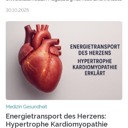
gewonnen, wie Darmkrebs künftig individueller
30.10.2025
behandelt werden kann. In ihrer aktuellen Studie,
veröffentlicht in der Fachzeitschrift Molecular
Oncology, zeigen die Forschenden, dass Mini-Tumore
aus Gewebe von Patientinnen und Patienten –
sogenannte Organoide – genutzt werden können, um
vorab zu prüfen, welche Medikamente am besten
wirken. Dabei wurde ein Eiweiß identifiziert, das künftig
als Biomarker für die Wahl der passenden Therapie
dienen könnte. Darmkrebs zählt weltweit zu den
häufigsten Krebsarten und stellt…
Medizin Gesundheit
Energietransport des Herzens:
Hypertrophe Kardiomyopathie