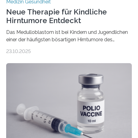
Medizin Gesundheit
Neue Therapie für Kindliche
Hirntumore Entdeckt
Das Medulloblastom ist bei Kindern und Jugendlichen
einer der häufigsten bösartigen Hirntumore des
Zentralen Nervensystems. Etwa 70 bis 80 Prozent der
23.10.2025
Betroffenen können mit heutigen Methoden geheilt
werden. Viele müssen jedoch mit schweren
Langzeitfolgen der aggressiven Therapien leben.
Dringend benötigt werden zielgerichtete Therapien, die
nur Tumorschwachstellen angreifen und normales
Gewebe verschonen. Forschende um Daniel Merk vom
Hertie-Institut für klinische Hirnforschung am
Universitätsklinikum Tübingen haben eine solche
Schwachstelle im Erbgut einer Untergruppe des
Medulloblastoms gefunden. Die Wilhelm Sander-
Stiftung unterstützte das Projekt…