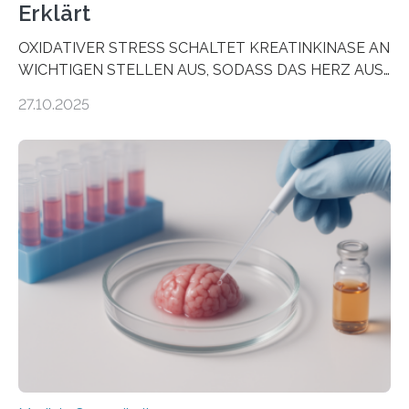
Erklärt
OXIDATIVER STRESS SCHALTET KREATINKINASE AN
WICHTIGEN STELLEN AUS, SODASS DAS HERZ AUS
DEM ENERGIEGLEICHGEWICHT KOMMTForschende
27.10.2025
aus dem Deutschen Zentrum für Herzinsuffizienz
zeigen in einer internationalen, multizentrischen Studie
im Journal Circulation, warum der Energietransport bei
der Hypertrophen Kardiomyopathie (HCM) versagen
kann und wie sich durch eine Verringerung der
Herzbelastung und des oxidativen Stresses
Rhythmusstörungen reduzieren lassen. Würzburg. Die
hypertrophe Kardiomyopathie (HCM) ist die häufigste
erblich bedingte Herzerkrankung. Sie führt dazu, dass
sich die linke Herzkammer verdickt, der Herzmuskel zu
stark kontrahiert…