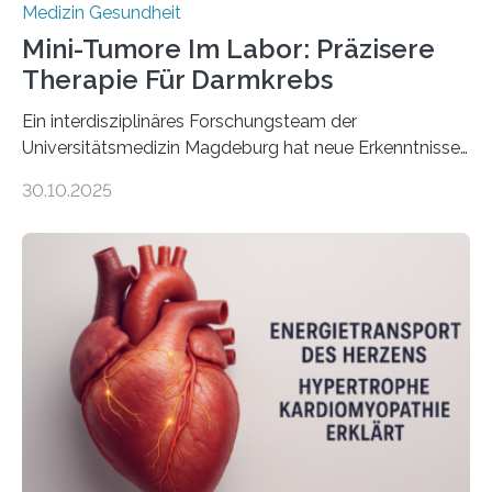
Medizin Gesundheit
Mini-Tumore Im Labor: Präzisere
Therapie Für Darmkrebs
Ein interdisziplinäres Forschungsteam der
Universitätsmedizin Magdeburg hat neue Erkenntnisse
gewonnen, wie Darmkrebs künftig individueller
30.10.2025
behandelt werden kann. In ihrer aktuellen Studie,
veröffentlicht in der Fachzeitschrift Molecular
Oncology, zeigen die Forschenden, dass Mini-Tumore
aus Gewebe von Patientinnen und Patienten –
sogenannte Organoide – genutzt werden können, um
vorab zu prüfen, welche Medikamente am besten
wirken. Dabei wurde ein Eiweiß identifiziert, das künftig
als Biomarker für die Wahl der passenden Therapie
dienen könnte. Darmkrebs zählt weltweit zu den
häufigsten Krebsarten und stellt…