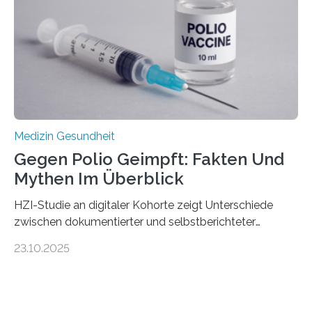
Hertie-Institut für klinische Hirnforschung am
Universitätsklinikum Tübingen haben eine solche
Schwachstelle im Erbgut einer Untergruppe des
Medulloblastoms gefunden. Die Wilhelm Sander-
Stiftung unterstützte das Projekt…
Medizin Gesundheit
Gegen Polio Geimpft: Fakten Und
Mythen Im Überblick
HZI-Studie an digitaler Kohorte zeigt Unterschiede
zwischen dokumentierter und selbstberichteter
Polioimpfquote Die Poliomyelitis, auch bekannt als
23.10.2025
Kinderlähmung, ist eine ansteckende Krankheit, die
durch das Poliovirus verursacht wird. Durch die
Entwicklung wirksamer Impfstoffe konnte das
Poliovirus weit zurückgedrängt werden und war 2024