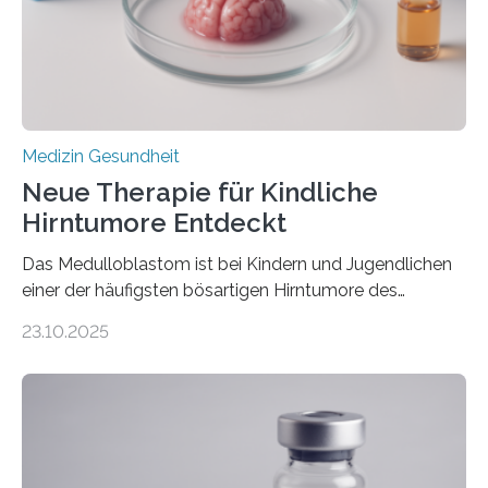
erblich bedingte Herzerkrankung. Sie führt dazu, dass
sich die linke Herzkammer verdickt, der Herzmuskel zu
stark kontrahiert…
Medizin Gesundheit
Neue Therapie für Kindliche
Hirntumore Entdeckt
Das Medulloblastom ist bei Kindern und Jugendlichen
einer der häufigsten bösartigen Hirntumore des
Zentralen Nervensystems. Etwa 70 bis 80 Prozent der
23.10.2025
Betroffenen können mit heutigen Methoden geheilt
werden. Viele müssen jedoch mit schweren
Langzeitfolgen der aggressiven Therapien leben.
Dringend benötigt werden zielgerichtete Therapien, die
nur Tumorschwachstellen angreifen und normales
Gewebe verschonen. Forschende um Daniel Merk vom