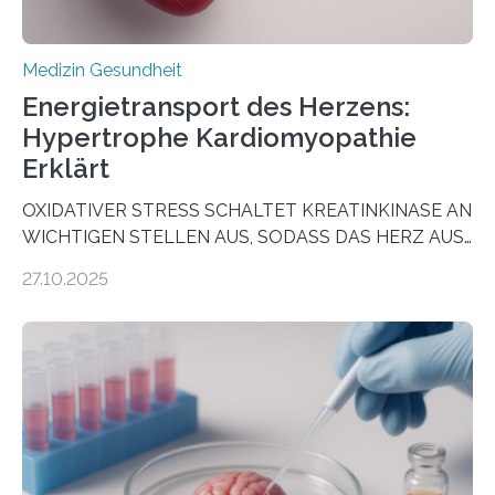
Medizin Gesundheit
Energietransport des Herzens:
Hypertrophe Kardiomyopathie
Erklärt
OXIDATIVER STRESS SCHALTET KREATINKINASE AN
WICHTIGEN STELLEN AUS, SODASS DAS HERZ AUS
DEM ENERGIEGLEICHGEWICHT KOMMTForschende
27.10.2025
aus dem Deutschen Zentrum für Herzinsuffizienz
zeigen in einer internationalen, multizentrischen Studie
im Journal Circulation, warum der Energietransport bei
der Hypertrophen Kardiomyopathie (HCM) versagen
kann und wie sich durch eine Verringerung der
Herzbelastung und des oxidativen Stresses
Rhythmusstörungen reduzieren lassen. Würzburg. Die
hypertrophe Kardiomyopathie (HCM) ist die häufigste