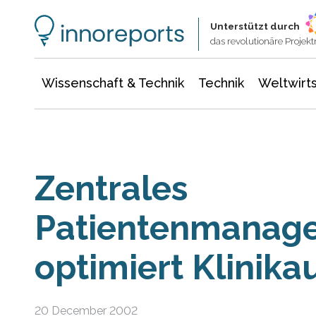
Wissenschaft & Technik
Informationstechnologie
Energie & Elektrotechnik
Unterstützt durch
das revolutionäre Proje
Wissenschaft & Technik
Technik
Weltwirts
Zentrales
Patientenmanag
optimiert Klinika
20 December 2002