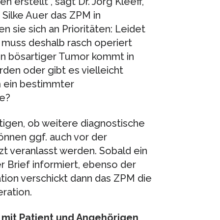
erstellt”, sagt Dr. Jörg Kleeff,
Silke Auer das ZPM in
 sie sich an Prioritäten: Leidet
 muss deshalb rasch operiert
ein bösartiger Tumor kommt in
den oder gibt es vielleicht
m ein bestimmter
te?
igen, ob weitere diagnostische
önnen ggf. auch vor der
t veranlasst werden. Sobald ein
r Brief informiert, ebenso der
ation verschickt dann das ZPM die
ration.
 mit Patient und Angehörigen