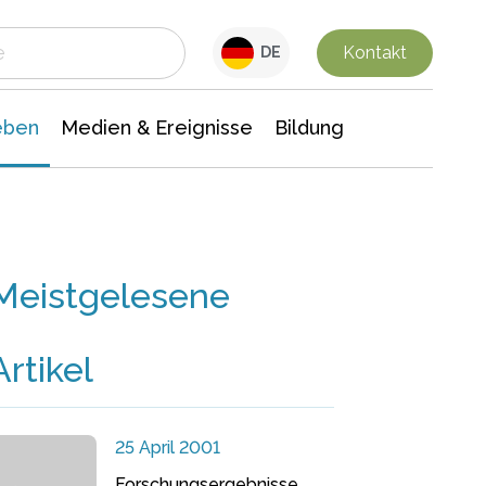
 Leben
Medien & Ereignisse
Interdisziplinäre Forschung
Veranstaltungsnachrichten
n Chemie
Gesellschaftswissenschaften
Kontakt
DE
eben
Medien & Ereignisse
Bildung
Meistgelesene
Artikel
25 April 2001
Forschungsergebnisse