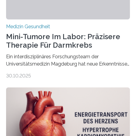
Medizin Gesundheit
Mini-Tumore Im Labor: Präzisere
Therapie Für Darmkrebs
Ein interdisziplinäres Forschungsteam der
Universitätsmedizin Magdeburg hat neue Erkenntnisse
gewonnen, wie Darmkrebs künftig individueller
30.10.2025
behandelt werden kann. In ihrer aktuellen Studie,
veröffentlicht in der Fachzeitschrift Molecular
Oncology, zeigen die Forschenden, dass Mini-Tumore
aus Gewebe von Patientinnen und Patienten –
sogenannte Organoide – genutzt werden können, um
vorab zu prüfen, welche Medikamente am besten
wirken. Dabei wurde ein Eiweiß identifiziert, das künftig
als Biomarker für die Wahl der passenden Therapie