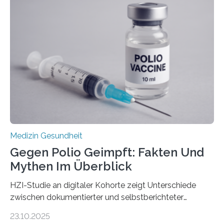
Dringend benötigt werden zielgerichtete Therapien, die
nur Tumorschwachstellen angreifen und normales
Gewebe verschonen. Forschende um Daniel Merk vom
Hertie-Institut für klinische Hirnforschung am
Universitätsklinikum Tübingen haben eine solche
Schwachstelle im Erbgut einer Untergruppe des
Medulloblastoms gefunden. Die Wilhelm Sander-
Stiftung unterstützte das Projekt…
Medizin Gesundheit
Gegen Polio Geimpft: Fakten Und
Mythen Im Überblick
HZI-Studie an digitaler Kohorte zeigt Unterschiede
zwischen dokumentierter und selbstberichteter
Polioimpfquote Die Poliomyelitis, auch bekannt als
23.10.2025
Kinderlähmung, ist eine ansteckende Krankheit, die