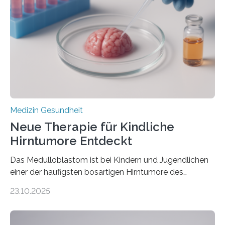
Herzbelastung und des oxidativen Stresses
Rhythmusstörungen reduzieren lassen. Würzburg. Die
hypertrophe Kardiomyopathie (HCM) ist die häufigste
erblich bedingte Herzerkrankung. Sie führt dazu, dass
sich die linke Herzkammer verdickt, der Herzmuskel zu
stark kontrahiert…
Medizin Gesundheit
Neue Therapie für Kindliche
Hirntumore Entdeckt
Das Medulloblastom ist bei Kindern und Jugendlichen
einer der häufigsten bösartigen Hirntumore des
Zentralen Nervensystems. Etwa 70 bis 80 Prozent der
23.10.2025
Betroffenen können mit heutigen Methoden geheilt
werden. Viele müssen jedoch mit schweren
Langzeitfolgen der aggressiven Therapien leben.