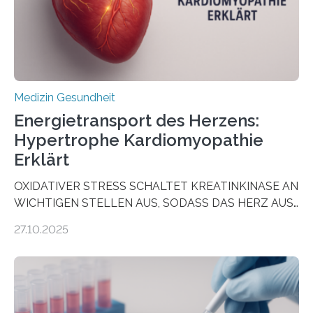
dienen könnte. Darmkrebs zählt weltweit zu den
häufigsten Krebsarten und stellt…
Medizin Gesundheit
Energietransport des Herzens:
Hypertrophe Kardiomyopathie
Erklärt
OXIDATIVER STRESS SCHALTET KREATINKINASE AN
WICHTIGEN STELLEN AUS, SODASS DAS HERZ AUS
DEM ENERGIEGLEICHGEWICHT KOMMTForschende
27.10.2025
aus dem Deutschen Zentrum für Herzinsuffizienz
zeigen in einer internationalen, multizentrischen Studie
im Journal Circulation, warum der Energietransport bei
der Hypertrophen Kardiomyopathie (HCM) versagen
kann und wie sich durch eine Verringerung der