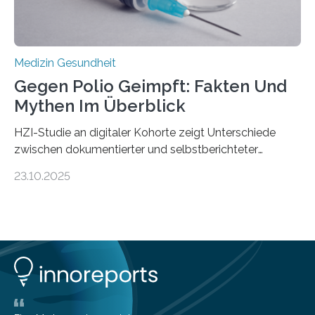
Stiftung unterstützte das Projekt…
Medizin Gesundheit
Gegen Polio Geimpft: Fakten Und
Mythen Im Überblick
HZI-Studie an digitaler Kohorte zeigt Unterschiede
zwischen dokumentierter und selbstberichteter
Polioimpfquote Die Poliomyelitis, auch bekannt als
23.10.2025
Kinderlähmung, ist eine ansteckende Krankheit, die
durch das Poliovirus verursacht wird. Durch die
Entwicklung wirksamer Impfstoffe konnte das
Poliovirus weit zurückgedrängt werden und war 2024
nur noch in zwei Ländern endemisch. Bis das Virus
weltweit ausgerottet ist, ist aber auch in Deutschland
ein Impfschutz wichtig, da das Virus jederzeit wieder
eingeschleppt werden könnte. Epidemiolog:innen des