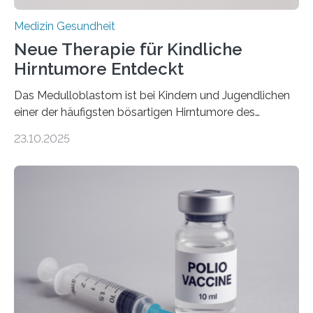
Medizin Gesundheit
Neue Therapie für Kindliche
Hirntumore Entdeckt
Das Medulloblastom ist bei Kindern und Jugendlichen
einer der häufigsten bösartigen Hirntumore des
Zentralen Nervensystems. Etwa 70 bis 80 Prozent der
23.10.2025
Betroffenen können mit heutigen Methoden geheilt
werden. Viele müssen jedoch mit schweren
Langzeitfolgen der aggressiven Therapien leben.
Dringend benötigt werden zielgerichtete Therapien, die
nur Tumorschwachstellen angreifen und normales
Gewebe verschonen. Forschende um Daniel Merk vom
Hertie-Institut für klinische Hirnforschung am
Universitätsklinikum Tübingen haben eine solche
Schwachstelle im Erbgut einer Untergruppe des
Medulloblastoms gefunden. Die Wilhelm Sander-