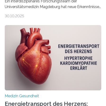
Ein interdisziplinäres Forschungsteam der
Universitätsmedizin Magdeburg hat neue Erkenntnisse
gewonnen, wie Darmkrebs künftig individueller
30.10.2025
behandelt werden kann. In ihrer aktuellen Studie,
veröffentlicht in der Fachzeitschrift Molecular
Oncology, zeigen die Forschenden, dass Mini-Tumore
aus Gewebe von Patientinnen und Patienten –
sogenannte Organoide – genutzt werden können, um
vorab zu prüfen, welche Medikamente am besten
wirken. Dabei wurde ein Eiweiß identifiziert, das künftig
als Biomarker für die Wahl der passenden Therapie
dienen könnte. Darmkrebs zählt weltweit zu den
häufigsten Krebsarten und stellt…
Medizin Gesundheit
Energietransport des Herzens: