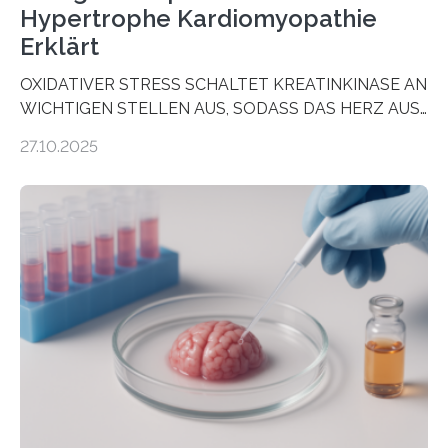
Hypertrophe Kardiomyopathie
Erklärt
OXIDATIVER STRESS SCHALTET KREATINKINASE AN
WICHTIGEN STELLEN AUS, SODASS DAS HERZ AUS
DEM ENERGIEGLEICHGEWICHT KOMMTForschende
27.10.2025
aus dem Deutschen Zentrum für Herzinsuffizienz
zeigen in einer internationalen, multizentrischen Studie
im Journal Circulation, warum der Energietransport bei
der Hypertrophen Kardiomyopathie (HCM) versagen
kann und wie sich durch eine Verringerung der
Herzbelastung und des oxidativen Stresses
Rhythmusstörungen reduzieren lassen. Würzburg. Die
hypertrophe Kardiomyopathie (HCM) ist die häufigste
erblich bedingte Herzerkrankung. Sie führt dazu, dass
sich die linke Herzkammer verdickt, der Herzmuskel zu
stark kontrahiert…