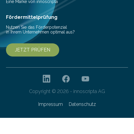
Helmholtz-Zentrums für Infektionsforschung (HZI)
Eine Marke von innoscripta
haben nun gezeigt, dass viele…
Fördermittelprüfung
Nutzen Sie das Förderpotenzial
in Ihrem Unternehmen optimal aus?
JETZT PRÜFEN
Copyright © 2026 - innoscripta AG
Impressum
Datenschutz