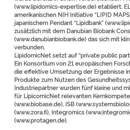
(www.lipidomics-expertise.de) etabliert. EL
amerikanischen NIH Initiative “LIPID MAP
japanischem Pendant “Lipidbank” (www.lip
zusätzlich mit dem Danubian Biobank Con
(www.danubianbiobank.de) das sich mit klin
verbunden.
LipidomicNet setzt auf “private public par
Ein Konsortium von 21 europäischen Forsch
die effektive Umsetzung der Ergebnisse i
Produkte zum Nutzen des Gesundheitssyst
Industriepartner wurden fünf kleine und m
für LipicomicNet relevanten Kernkompet
(www.biobase.de), ISB (www.systemsbiolo
(www.zora.fi), Integromics (www.integrom
(www.protagen.de).