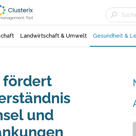
Landwirtschaft & Umwelt
Gesundheit &
Agrar- Forstwissenschaften
Biowissenschafte
Unternehmensmeldungen
Ökologie Umwelt- Naturschutz
ktmanagement-Tool
chaft
Landwirtschaft & Umwelt
Gesundheit & L
 fördert
erständnis
hsel und
rankungen