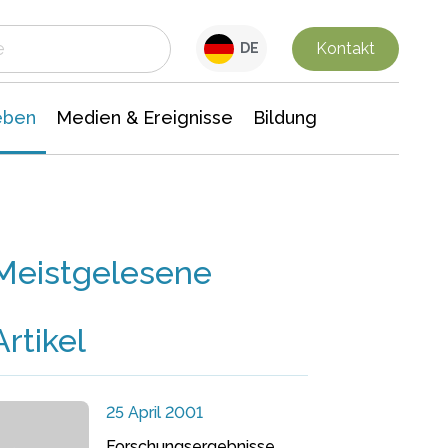
 Leben
Medien & Ereignisse
Interdisziplinäre Forschung
Veranstaltungsnachrichten
n Chemie
Gesellschaftswissenschaften
Kontakt
DE
eben
Medien & Ereignisse
Bildung
Meistgelesene
Artikel
25 April 2001
Forschungsergebnisse