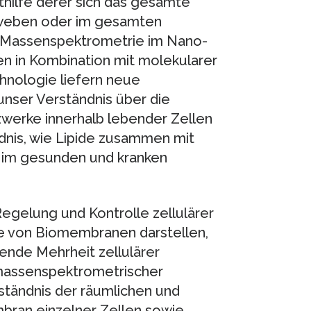
hilfe derer sich das gesamte
Geweben oder im gesamten
e Massenspektrometrie im Nano-
 in Kombination mit molekularer
nologie liefern neue
 unser Verständnis über die
erke innerhalb lebender Zellen
dnis, wie Lipide zusammen mit
n im gesunden und kranken
 Regelung und Kontrolle zellulärer
ne von Biomembranen darstellen,
ende Mehrheit zellulärer
 massenspektrometrischer
ständnis der räumlichen und
ran einzelner Zellen sowie