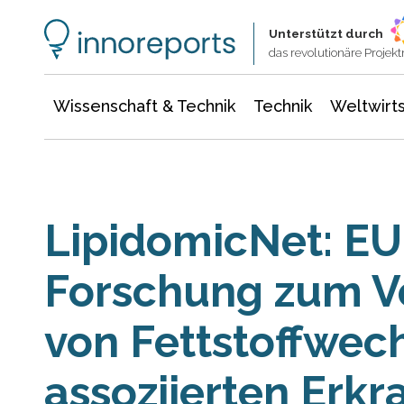
Wissenschaft & Technik
Informationstechnologie
Energie & Elektrotechnik
Unterstützt durch
das revolutionäre Proje
Wissenschaft & Technik
Technik
Weltwirts
LipidomicNet: EU
Forschung zum V
von Fettstoffwec
assoziierten Erk