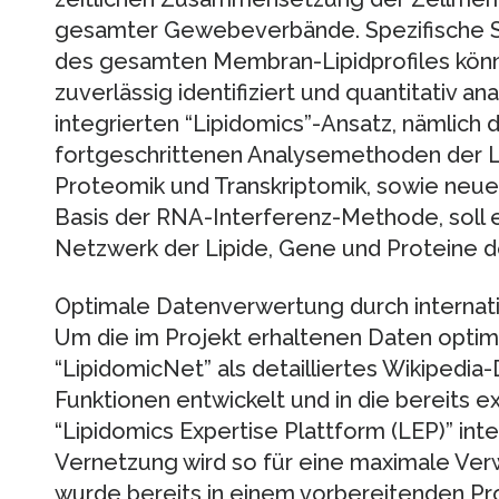
gesamter Gewebeverbände. Spezifische 
des gesamten Membran-Lipidprofiles könne
zuverlässig identifiziert und quantitativ a
integrierten “Lipidomics”-Ansatz, nämlich
fortgeschrittenen Analysemethoden der Li
Proteomik und Transkriptomik, sowie neu
Basis der RNA-Interferenz-Methode, soll
Netzwerk der Lipide, Gene und Proteine det
Optimale Datenverwertung durch internat
Um die im Projekt erhaltenen Daten optim
“LipidomicNet” als detailliertes Wikipedi
Funktionen entwickelt und in die bereits 
“Lipidomics Expertise Plattform (LEP)” inte
Vernetzung wird so für eine maximale Ve
wurde bereits in einem vorbereitenden Pro