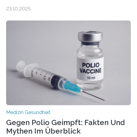
Zentralen Nervensystems. Etwa 70 bis 80 Prozent der
23.10.2025
Betroffenen können mit heutigen Methoden geheilt
werden. Viele müssen jedoch mit schweren
Langzeitfolgen der aggressiven Therapien leben.
Dringend benötigt werden zielgerichtete Therapien, die
nur Tumorschwachstellen angreifen und normales
Gewebe verschonen. Forschende um Daniel Merk vom
Hertie-Institut für klinische Hirnforschung am
Universitätsklinikum Tübingen haben eine solche
Schwachstelle im Erbgut einer Untergruppe des
Medulloblastoms gefunden. Die Wilhelm Sander-
Stiftung unterstützte das Projekt…
Medizin Gesundheit
Gegen Polio Geimpft: Fakten Und
Mythen Im Überblick