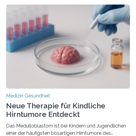
zeigen in einer internationalen, multizentrischen Studie
im Journal Circulation, warum der Energietransport bei
der Hypertrophen Kardiomyopathie (HCM) versagen
kann und wie sich durch eine Verringerung der
Herzbelastung und des oxidativen Stresses
Rhythmusstörungen reduzieren lassen. Würzburg. Die
hypertrophe Kardiomyopathie (HCM) ist die häufigste
erblich bedingte Herzerkrankung. Sie führt dazu, dass
sich die linke Herzkammer verdickt, der Herzmuskel zu
stark kontrahiert…
Medizin Gesundheit
Neue Therapie für Kindliche
Hirntumore Entdeckt
Das Medulloblastom ist bei Kindern und Jugendlichen
einer der häufigsten bösartigen Hirntumore des