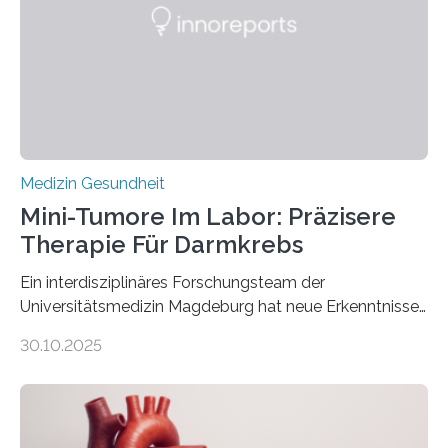
Medizin Gesundheit
Mini-Tumore Im Labor: Präzisere
Therapie Für Darmkrebs
Ein interdisziplinäres Forschungsteam der
Universitätsmedizin Magdeburg hat neue Erkenntnisse
gewonnen, wie Darmkrebs künftig individueller
30.10.2025
behandelt werden kann. In ihrer aktuellen Studie,
veröffentlicht in der Fachzeitschrift Molecular
Oncology, zeigen die Forschenden, dass Mini-Tumore
aus Gewebe von Patientinnen und Patienten –