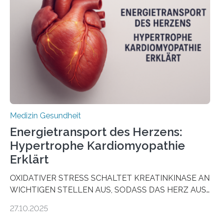
sogenannte Organoide – genutzt werden können, um
vorab zu prüfen, welche Medikamente am besten
wirken. Dabei wurde ein Eiweiß identifiziert, das künftig
als Biomarker für die Wahl der passenden Therapie
dienen könnte. Darmkrebs zählt weltweit zu den
häufigsten Krebsarten und stellt…
Medizin Gesundheit
Energietransport des Herzens:
Hypertrophe Kardiomyopathie
Erklärt
OXIDATIVER STRESS SCHALTET KREATINKINASE AN
WICHTIGEN STELLEN AUS, SODASS DAS HERZ AUS
DEM ENERGIEGLEICHGEWICHT KOMMTForschende
27.10.2025
aus dem Deutschen Zentrum für Herzinsuffizienz