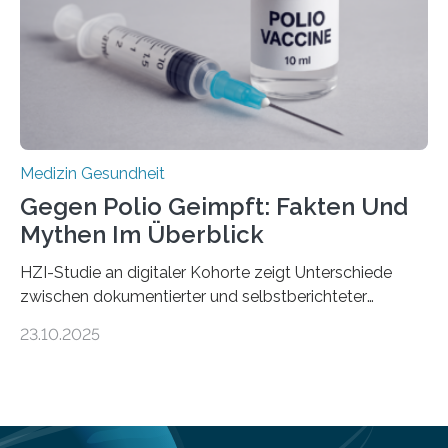
Universitätsklinikum Tübingen haben eine solche
Schwachstelle im Erbgut einer Untergruppe des
Medulloblastoms gefunden. Die Wilhelm Sander-
Stiftung unterstützte das Projekt…
Medizin Gesundheit
Gegen Polio Geimpft: Fakten Und
Mythen Im Überblick
HZI-Studie an digitaler Kohorte zeigt Unterschiede
zwischen dokumentierter und selbstberichteter
Polioimpfquote Die Poliomyelitis, auch bekannt als
23.10.2025
Kinderlähmung, ist eine ansteckende Krankheit, die
durch das Poliovirus verursacht wird. Durch die
Entwicklung wirksamer Impfstoffe konnte das
Poliovirus weit zurückgedrängt werden und war 2024
nur noch in zwei Ländern endemisch. Bis das Virus