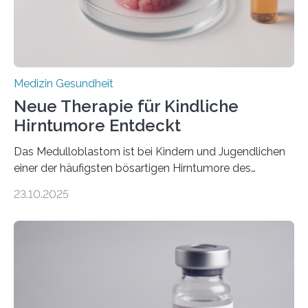
sich die linke Herzkammer verdickt, der Herzmuskel zu
stark kontrahiert…
Medizin Gesundheit
Neue Therapie für Kindliche
Hirntumore Entdeckt
Das Medulloblastom ist bei Kindern und Jugendlichen
einer der häufigsten bösartigen Hirntumore des
Zentralen Nervensystems. Etwa 70 bis 80 Prozent der
23.10.2025
Betroffenen können mit heutigen Methoden geheilt
werden. Viele müssen jedoch mit schweren
Langzeitfolgen der aggressiven Therapien leben.
Dringend benötigt werden zielgerichtete Therapien, die
nur Tumorschwachstellen angreifen und normales
Gewebe verschonen. Forschende um Daniel Merk vom
Hertie-Institut für klinische Hirnforschung am