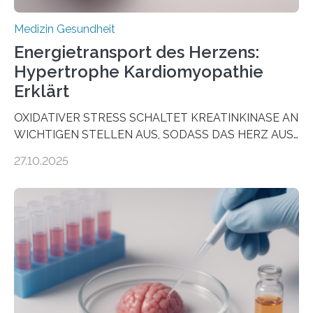
Medizin Gesundheit
Energietransport des Herzens:
Hypertrophe Kardiomyopathie
Erklärt
OXIDATIVER STRESS SCHALTET KREATINKINASE AN
WICHTIGEN STELLEN AUS, SODASS DAS HERZ AUS
DEM ENERGIEGLEICHGEWICHT KOMMTForschende
27.10.2025
aus dem Deutschen Zentrum für Herzinsuffizienz
zeigen in einer internationalen, multizentrischen Studie
im Journal Circulation, warum der Energietransport bei
der Hypertrophen Kardiomyopathie (HCM) versagen
kann und wie sich durch eine Verringerung der
Herzbelastung und des oxidativen Stresses
Rhythmusstörungen reduzieren lassen. Würzburg. Die
hypertrophe Kardiomyopathie (HCM) ist die häufigste
erblich bedingte Herzerkrankung. Sie führt dazu, dass