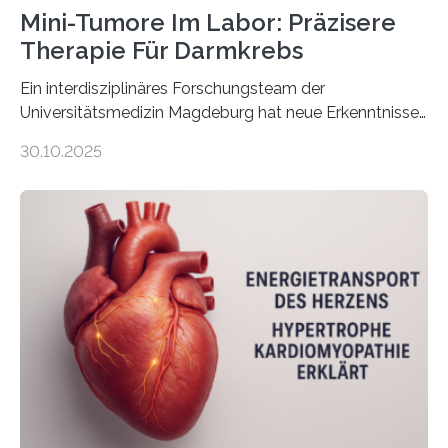
Mini-Tumore Im Labor: Präzisere
Therapie Für Darmkrebs
Ein interdisziplinäres Forschungsteam der
Universitätsmedizin Magdeburg hat neue Erkenntnisse
gewonnen, wie Darmkrebs künftig individueller
30.10.2025
behandelt werden kann. In ihrer aktuellen Studie,
veröffentlicht in der Fachzeitschrift Molecular
Oncology, zeigen die Forschenden, dass Mini-Tumore
aus Gewebe von Patientinnen und Patienten –
sogenannte Organoide – genutzt werden können, um
vorab zu prüfen, welche Medikamente am besten
wirken. Dabei wurde ein Eiweiß identifiziert, das künftig
als Biomarker für die Wahl der passenden Therapie
dienen könnte. Darmkrebs zählt weltweit zu den
häufigsten Krebsarten und stellt…