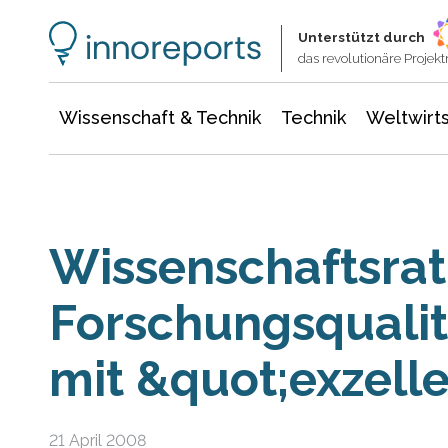
Wissenschaft & Technik
Informationstechnologie
Energie & Elektrotechnik
Unterstützt durch
das revolutionäre Proje
Wissenschaft & Technik
Technik
Weltwirts
Wissenschaftsrat 
Forschungsqualit
mit &quot;exzell
21 April 2008