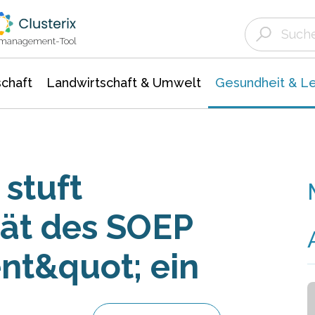
Landwirtschaft & Umwelt
Gesundheit &
Agrar- Forstwissenschaften
Biowissenschafte
Unternehmensmeldungen
Ökologie Umwelt- Naturschutz
ktmanagement-Tool
chaft
Landwirtschaft & Umwelt
Gesundheit & L
stuft
ät des SOEP
ent&quot; ein