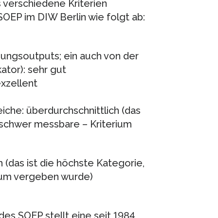
 verschiedene Kriterien
SOEP im DIW Berlin wie folgt ab:
hungsoutputs; ein auch von der
ator): sehr gut
exzellent
eiche: überdurchschnittlich (das
– schwer messbare – Kriterium
 (das ist die höchste Kategorie,
rium vergeben wurde)
s SOEP stellt eine seit 1984