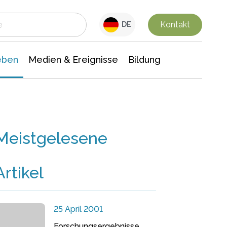
 Leben
Medien & Ereignisse
Interdisziplinäre Forschung
Veranstaltungsnachrichten
n Chemie
Gesellschaftswissenschaften
Kontakt
DE
eben
Medien & Ereignisse
Bildung
Meistgelesene
Artikel
25 April 2001
Forschungsergebnisse