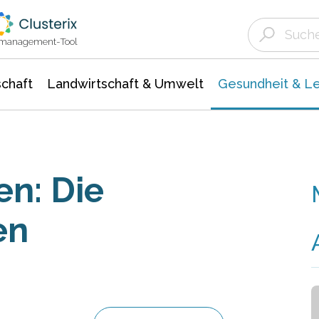
Landwirtschaft & Umwelt
Gesundheit &
Agrar- Forstwissenschaften
Biowissenschafte
Unternehmensmeldungen
Ökologie Umwelt- Naturschutz
ktmanagement-Tool
chaft
Landwirtschaft & Umwelt
Gesundheit & L
n: Die
en