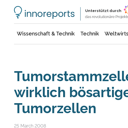
Wissenschaft & Technik
Informationstechnologie
Energie & Elektrotechnik
Unterstützt durch
das revolutionäre Proje
Wissenschaft & Technik
Technik
Weltwirts
Tumorstammzelle
wirklich bösartig
Tumorzellen
25 March 2008