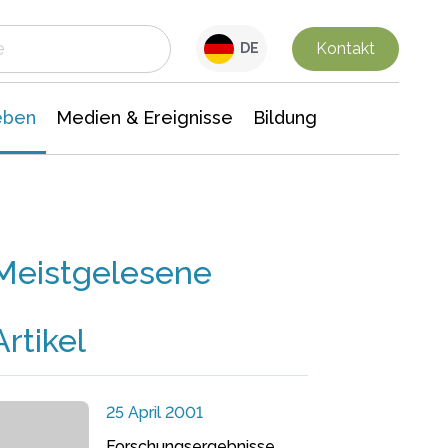
 Leben
Medien & Ereignisse
Interdisziplinäre Forschung
Veranstaltungsnachrichten
n Chemie
Gesellschaftswissenschaften
Kontakt
DE
eben
Medien & Ereignisse
Bildung
Meistgelesene
Artikel
25 April 2001
Forschungsergebnisse