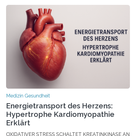
veröffentlicht in der Fachzeitschrift Molecular
Oncology, zeigen die Forschenden, dass Mini-Tumore
aus Gewebe von Patientinnen und Patienten –
sogenannte Organoide – genutzt werden können, um
vorab zu prüfen, welche Medikamente am besten
wirken. Dabei wurde ein Eiweiß identifiziert, das künftig
als Biomarker für die Wahl der passenden Therapie
dienen könnte. Darmkrebs zählt weltweit zu den
häufigsten Krebsarten und stellt…
Medizin Gesundheit
Energietransport des Herzens:
Hypertrophe Kardiomyopathie
Erklärt
OXIDATIVER STRESS SCHALTET KREATINKINASE AN