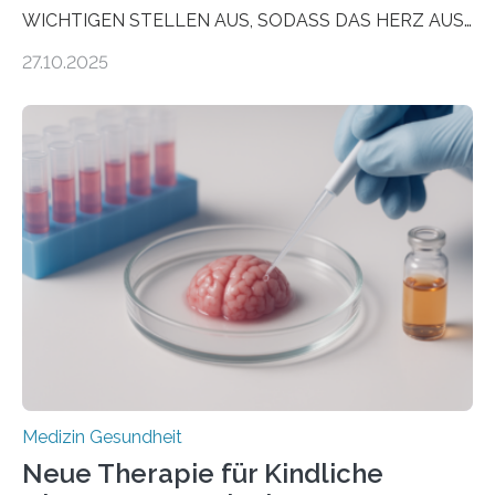
WICHTIGEN STELLEN AUS, SODASS DAS HERZ AUS
DEM ENERGIEGLEICHGEWICHT KOMMTForschende
27.10.2025
aus dem Deutschen Zentrum für Herzinsuffizienz
zeigen in einer internationalen, multizentrischen Studie
im Journal Circulation, warum der Energietransport bei
der Hypertrophen Kardiomyopathie (HCM) versagen
kann und wie sich durch eine Verringerung der
Herzbelastung und des oxidativen Stresses
Rhythmusstörungen reduzieren lassen. Würzburg. Die
hypertrophe Kardiomyopathie (HCM) ist die häufigste
erblich bedingte Herzerkrankung. Sie führt dazu, dass
sich die linke Herzkammer verdickt, der Herzmuskel zu
stark kontrahiert…
Medizin Gesundheit
Neue Therapie für Kindliche