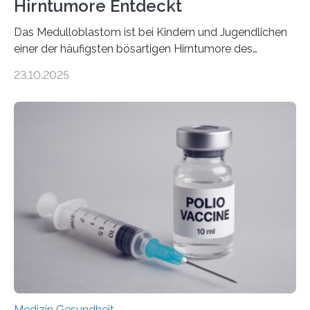
Hirntumore Entdeckt
Das Medulloblastom ist bei Kindern und Jugendlichen
einer der häufigsten bösartigen Hirntumore des
Zentralen Nervensystems. Etwa 70 bis 80 Prozent der
23.10.2025
Betroffenen können mit heutigen Methoden geheilt
werden. Viele müssen jedoch mit schweren
Langzeitfolgen der aggressiven Therapien leben.
Dringend benötigt werden zielgerichtete Therapien, die
nur Tumorschwachstellen angreifen und normales
Gewebe verschonen. Forschende um Daniel Merk vom
Hertie-Institut für klinische Hirnforschung am
Universitätsklinikum Tübingen haben eine solche
Schwachstelle im Erbgut einer Untergruppe des
Medulloblastoms gefunden. Die Wilhelm Sander-
Stiftung unterstützte das Projekt…
Medizin Gesundheit