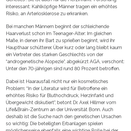
interessant: Kahlköpfige Männer tragen ein erhöhtes
Risiko, an Arteriosklerose zu erkranken.
Bei manchen Männern beginnt der schleichende
Haarverlust schon im Teenager-Alter: Im gleichen
Maße, in denen ihr Bart zu sprießen beginnt, wird ihr
Haupthaar schütterer. Über kurz oder lang bleibt kaum
ein Vertreter des starken Geschlechts von der
“androgenetische Alopezie”, abgekürzt AGA, verschont:
Unter den 70-jährigen sind rund 80 Prozent betroffen.
Dabei ist Haarausfall nicht nur ein kosmetisches
Problem: “In der Literatur wird für Betroffene ein
erhöhtes Risiko für Bluthochdruck, Herzinfarkt und
Übergewicht diskutiert”, betont Dr. Axel Hillmer vom
Life&Brain-Zentrum an der Universität Bonn. Auch
deshalb ist die Suche nach den genetischen Ursachen
so wichtig: Die beteiligten Erbanlagen spielen
möglicherweise ebenfalls eine wichtige Rolle bei der