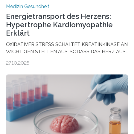
Medizin Gesundheit
Energietransport des Herzens:
Hypertrophe Kardiomyopathie
Erklärt
OXIDATIVER STRESS SCHALTET KREATINKINASE AN
WICHTIGEN STELLEN AUS, SODASS DAS HERZ AUS
DEM ENERGIEGLEICHGEWICHT KOMMTForschende
27.10.2025
aus dem Deutschen Zentrum für Herzinsuffizienz
zeigen in einer internationalen, multizentrischen Studie
im Journal Circulation, warum der Energietransport bei
der Hypertrophen Kardiomyopathie (HCM) versagen
kann und wie sich durch eine Verringerung der
Herzbelastung und des oxidativen Stresses
Rhythmusstörungen reduzieren lassen. Würzburg. Die
hypertrophe Kardiomyopathie (HCM) ist die häufigste
erblich bedingte Herzerkrankung. Sie führt dazu, dass
sich die linke Herzkammer verdickt, der Herzmuskel zu