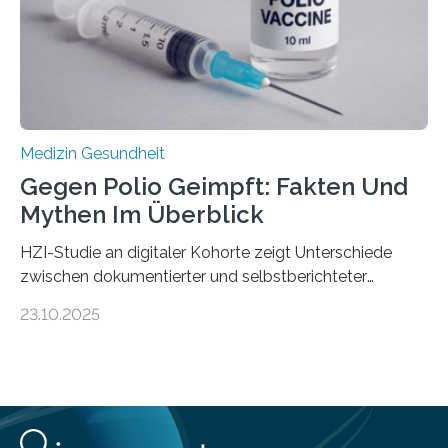
Schwachstelle im Erbgut einer Untergruppe des
Medulloblastoms gefunden. Die Wilhelm Sander-
Stiftung unterstützte das Projekt…
Medizin Gesundheit
Gegen Polio Geimpft: Fakten Und
Mythen Im Überblick
HZI-Studie an digitaler Kohorte zeigt Unterschiede
zwischen dokumentierter und selbstberichteter
Polioimpfquote Die Poliomyelitis, auch bekannt als
23.10.2025
Kinderlähmung, ist eine ansteckende Krankheit, die
durch das Poliovirus verursacht wird. Durch die
Entwicklung wirksamer Impfstoffe konnte das
Poliovirus weit zurückgedrängt werden und war 2024
nur noch in zwei Ländern endemisch. Bis das Virus
weltweit ausgerottet ist, ist aber auch in Deutschland