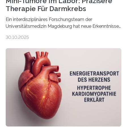
Mini-Tumore Im Labor: Präzisere
Therapie Für Darmkrebs
Ein interdisziplinäres Forschungsteam der
Universitätsmedizin Magdeburg hat neue Erkenntnisse
gewonnen, wie Darmkrebs künftig individueller
30.10.2025
behandelt werden kann. In ihrer aktuellen Studie,
veröffentlicht in der Fachzeitschrift Molecular
Oncology, zeigen die Forschenden, dass Mini-Tumore
aus Gewebe von Patientinnen und Patienten –
sogenannte Organoide – genutzt werden können, um
vorab zu prüfen, welche Medikamente am besten
wirken. Dabei wurde ein Eiweiß identifiziert, das künftig
als Biomarker für die Wahl der passenden Therapie
dienen könnte. Darmkrebs zählt weltweit zu den
häufigsten Krebsarten und stellt…