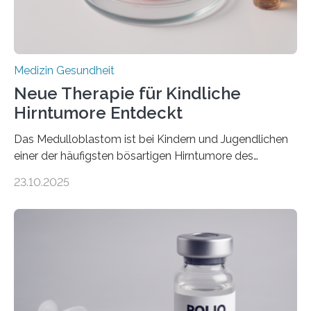
stark kontrahiert…
Medizin Gesundheit
Neue Therapie für Kindliche
Hirntumore Entdeckt
Das Medulloblastom ist bei Kindern und Jugendlichen
einer der häufigsten bösartigen Hirntumore des
Zentralen Nervensystems. Etwa 70 bis 80 Prozent der
23.10.2025
Betroffenen können mit heutigen Methoden geheilt
werden. Viele müssen jedoch mit schweren
Langzeitfolgen der aggressiven Therapien leben.
Dringend benötigt werden zielgerichtete Therapien, die
nur Tumorschwachstellen angreifen und normales
Gewebe verschonen. Forschende um Daniel Merk vom
Hertie-Institut für klinische Hirnforschung am
Universitätsklinikum Tübingen haben eine solche