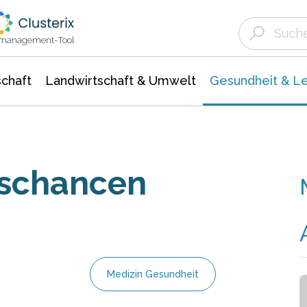
Landwirtschaft & Umwelt
Gesundheit &
Agrar- Forstwissenschaften
Biowissenschafte
Unternehmensmeldungen
Ökologie Umwelt- Naturschutz
ktmanagement-Tool
chaft
Landwirtschaft & Umwelt
Gesundheit & L
gschancen
Medizin Gesundheit