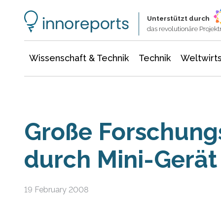
Wissenschaft & Technik
Informationstechnologie
Energie & Elektrotechnik
Unterstützt durch
das revolutionäre Proje
Wissenschaft & Technik
Technik
Weltwirts
Große Forschun
durch Mini-Gerät
19 February 2008