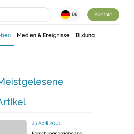
 Leben
Medien & Ereignisse
Interdisziplinäre Forschung
Veranstaltungsnachrichten
n Chemie
Gesellschaftswissenschaften
Kontakt
DE
eben
Medien & Ereignisse
Bildung
Meistgelesene
Artikel
25 April 2001
Forschungsergebnisse