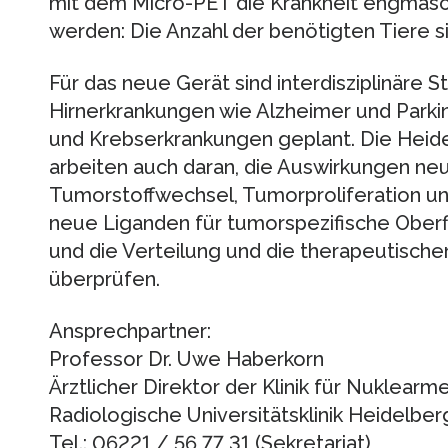
mit dem Micro-PET die Krankheit engmasc
werden: Die Anzahl der benötigten Tiere si
Für das neue Gerät sind interdisziplinäre St
Hirnerkrankungen wie Alzheimer und Park
und Krebserkrankungen geplant. Die Heid
arbeiten auch daran, die Auswirkungen ne
Tumorstoffwechsel, Tumorproliferation u
neue Liganden für tumorspezifische Ober
und die Verteilung und die therapeutisch
überprüfen.
Ansprechpartner:
Professor Dr. Uwe Haberkorn
Ärztlicher Direktor der Klinik für Nuklearme
Radiologische Universitätsklinik Heidelber
Tel.: 06221 / 56 77 31 (Sekretariat)