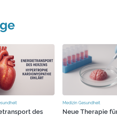
äge
esundheit
Medizin Gesundheit
etransport des
Neue Therapie fü