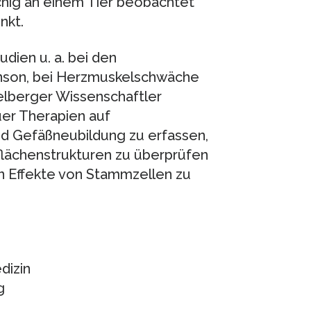
hig an einem Tier beobachtet
nkt.
udien u. a. bei den
inson, bei Herzmuskelschwäche
elberger Wissenschaftler
uer Therapien auf
nd Gefäßneubildung zu erfassen,
flächenstrukturen zu überprüfen
en Effekte von Stammzellen zu
dizin
g