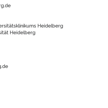
rg.de
ersitätsklinikums Heidelberg
sität Heidelberg
g.de