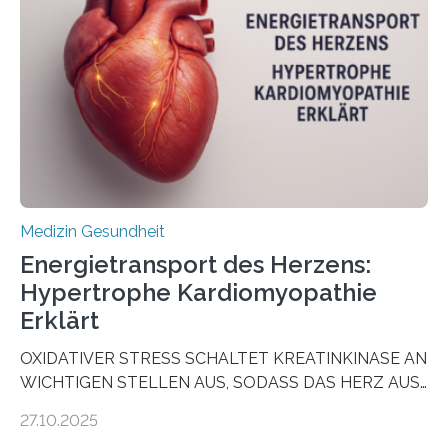
vorab zu prüfen, welche Medikamente am besten
wirken. Dabei wurde ein Eiweiß identifiziert, das künftig
als Biomarker für die Wahl der passenden Therapie
dienen könnte. Darmkrebs zählt weltweit zu den
häufigsten Krebsarten und stellt…
Medizin Gesundheit
Energietransport des Herzens:
Hypertrophe Kardiomyopathie
Erklärt
OXIDATIVER STRESS SCHALTET KREATINKINASE AN
WICHTIGEN STELLEN AUS, SODASS DAS HERZ AUS
DEM ENERGIEGLEICHGEWICHT KOMMTForschende
27.10.2025
aus dem Deutschen Zentrum für Herzinsuffizienz