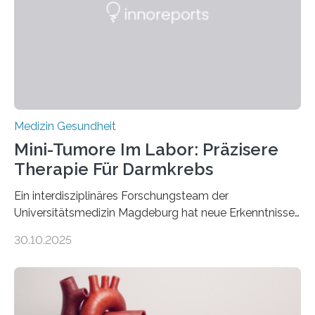
Medizin Gesundheit
Mini-Tumore Im Labor: Präzisere
Therapie Für Darmkrebs
Ein interdisziplinäres Forschungsteam der
Universitätsmedizin Magdeburg hat neue Erkenntnisse
gewonnen, wie Darmkrebs künftig individueller
30.10.2025
behandelt werden kann. In ihrer aktuellen Studie,
veröffentlicht in der Fachzeitschrift Molecular
Oncology, zeigen die Forschenden, dass Mini-Tumore
aus Gewebe von Patientinnen und Patienten –
sogenannte Organoide – genutzt werden können, um