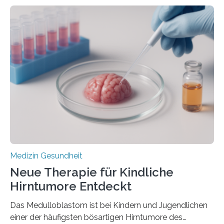
zeigen in einer internationalen, multizentrischen Studie
im Journal Circulation, warum der Energietransport bei
der Hypertrophen Kardiomyopathie (HCM) versagen
kann und wie sich durch eine Verringerung der
Herzbelastung und des oxidativen Stresses
Rhythmusstörungen reduzieren lassen. Würzburg. Die
hypertrophe Kardiomyopathie (HCM) ist die häufigste
erblich bedingte Herzerkrankung. Sie führt dazu, dass
sich die linke Herzkammer verdickt, der Herzmuskel zu
stark kontrahiert…
Medizin Gesundheit
Neue Therapie für Kindliche
Hirntumore Entdeckt
Das Medulloblastom ist bei Kindern und Jugendlichen
einer der häufigsten bösartigen Hirntumore des