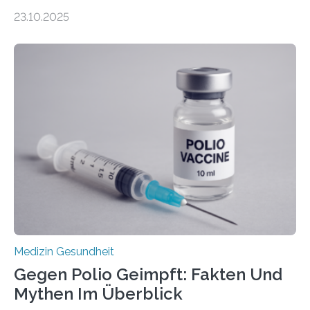
Zentralen Nervensystems. Etwa 70 bis 80 Prozent der
23.10.2025
Betroffenen können mit heutigen Methoden geheilt
werden. Viele müssen jedoch mit schweren
Langzeitfolgen der aggressiven Therapien leben.
Dringend benötigt werden zielgerichtete Therapien, die
nur Tumorschwachstellen angreifen und normales
Gewebe verschonen. Forschende um Daniel Merk vom
Hertie-Institut für klinische Hirnforschung am
Universitätsklinikum Tübingen haben eine solche
Schwachstelle im Erbgut einer Untergruppe des
Medulloblastoms gefunden. Die Wilhelm Sander-
Stiftung unterstützte das Projekt…
Medizin Gesundheit
Gegen Polio Geimpft: Fakten Und
Mythen Im Überblick